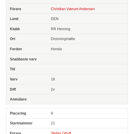
Christian Værum Andersen
DEN
RR Herning
Dronningmølle
Honda
18
2v
9
21
Stefan Orluff