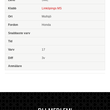
Linköpings MS
Mullsjö
Honda
17
3v