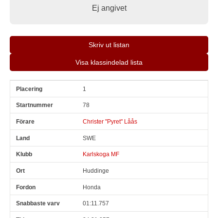
Ej angivet
Skriv ut listan
Visa klassindelad lista
1
Pl
Snr
Förare
Land
Klubb
Ort
Fordon
Sn. varv
78
Christer "Pyret" Låås
SWE
Karlskoga MF
Huddinge
Honda
01:11.757