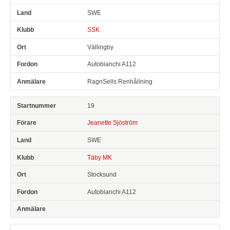
SWE
SSK
Vällingby
Autobianchi A112
RagnSells Renhållning
19
Jeanette Sjöström
SWE
Täby MK
Stocksund
Autobianchi A112