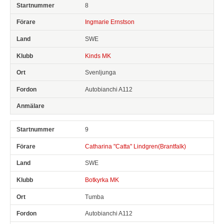
8
Ingmarie Ernstson
SWE
Kinds MK
Svenljunga
Autobianchi A112
9
Catharina "Catta" Lindgren(Brantfalk)
SWE
Botkyrka MK
Tumba
Autobianchi A112