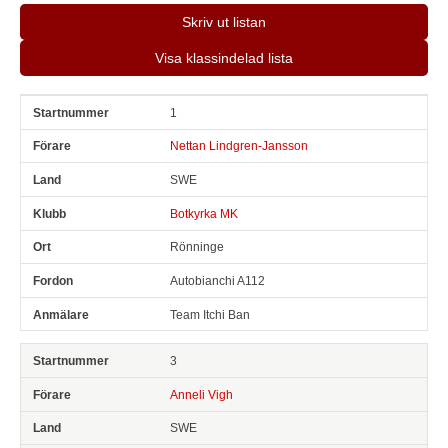
Skriv ut listan
Visa klassindelad lista
1
Snr
Förare
Land
Klubb
Ort
Fordon
Anmälare
Nettan Lindgren-Jansson
SWE
Botkyrka MK
Rönninge
Autobianchi A112
Team Itchi Ban
3
Anneli Vigh
SWE