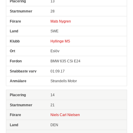
13
28
Mats Nygren
SWE
Hyllinge MS
Eslöv
BMW 635 CSi E24
01:09.17
Strandells Motor
14
21
Niels Carl Nielsen
DEN