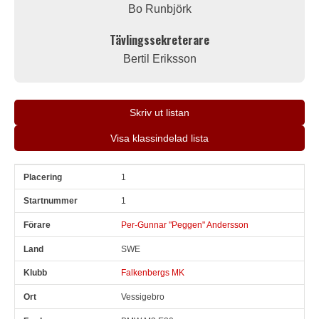
Bo Runbjörk
Tävlingssekreterare
Bertil Eriksson
Skriv ut listan
Visa klassindelad lista
1
Pl
Snr
Förare
Land
Klubb
Ort
Fordon
Sn. varv
1
Per-Gunnar "Peggen" Andersson
SWE
Falkenbergs MK
Vessigebro