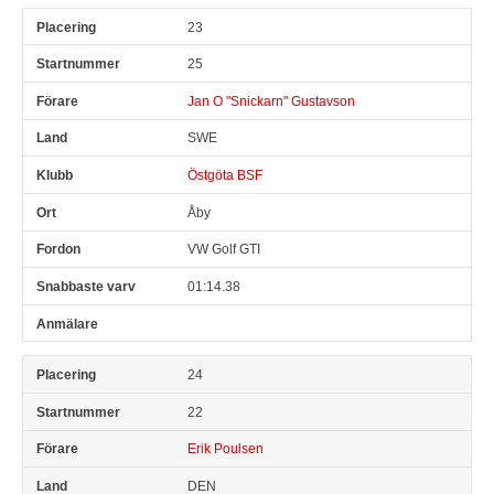
23
25
Jan O "Snickarn" Gustavson
SWE
Östgöta BSF
Åby
VW Golf GTI
01:14.38
24
22
Erik Poulsen
DEN