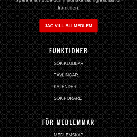
spara alla nutida och historiska racingresultat för
framtiden.
JAG VILL BLI MEDLEM
FUNKTIONER
SÖK KLUBBAR
TÄVLINGAR
KALENDER
SÖK FÖRARE
FÖR MEDLEMMAR
MEDLEMSKAP