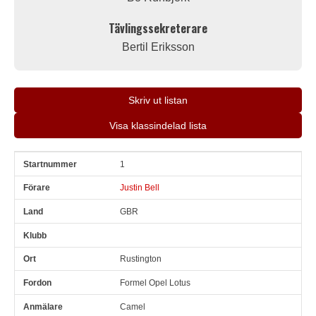
Tävlingssekreterare
Bertil Eriksson
Skriv ut listan
Visa klassindelad lista
1
Snr
Förare
Land
Klubb
Ort
Fordon
Anmälare
Justin Bell
GBR
Rustington
Formel Opel Lotus
Camel