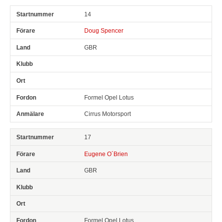
14
Doug Spencer
GBR
Formel Opel Lotus
Cirrus Motorsport
17
Eugene O´Brien
GBR
Formel Opel Lotus