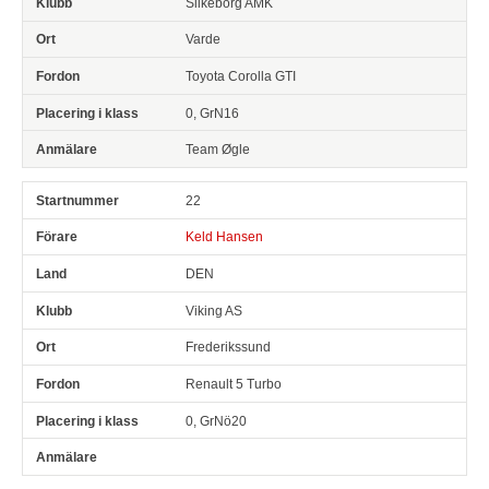
Silkeborg AMK
Varde
Toyota Corolla GTI
0, GrN16
Team Øgle
22
Keld Hansen
DEN
Viking AS
Frederikssund
Renault 5 Turbo
0, GrNö20