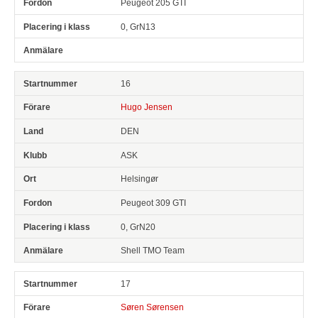
Peugeot 205 GTI
0, GrN13
16
Hugo Jensen
DEN
ASK
Helsingør
Peugeot 309 GTI
0, GrN20
Shell TMO Team
17
Søren Sørensen