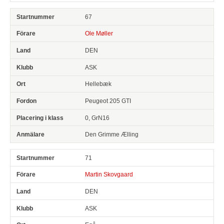
67
Ole Møller
DEN
ASK
Hellebæk
Peugeot 205 GTI
0, GrN16
Den Grimme Ælling
71
Martin Skovgaard
DEN
ASK