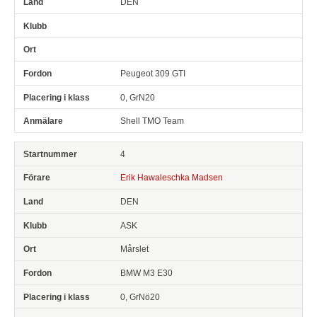
DEN
Peugeot 309 GTI
0, GrN20
Shell TMO Team
4
Erik Hawaleschka Madsen
DEN
ASK
Mårslet
BMW M3 E30
0, GrNö20