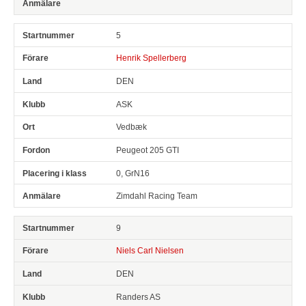
5
Henrik Spellerberg
DEN
ASK
Vedbæk
Peugeot 205 GTI
0, GrN16
Zimdahl Racing Team
9
Niels Carl Nielsen
DEN
Randers AS