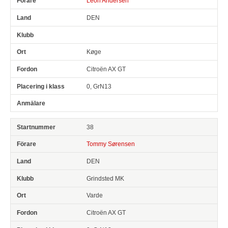
Leon Andersen
DEN
Køge
Citroën AX GT
0, GrN13
38
Tommy Sørensen
DEN
Grindsted MK
Varde
Citroën AX GT