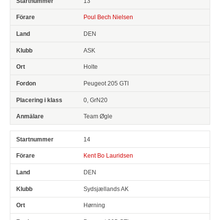
13
Poul Bech Nielsen
DEN
ASK
Holte
Peugeot 205 GTI
0, GrN20
Team Øgle
14
Kent Bo Lauridsen
DEN
Sydsjællands AK
Hørning