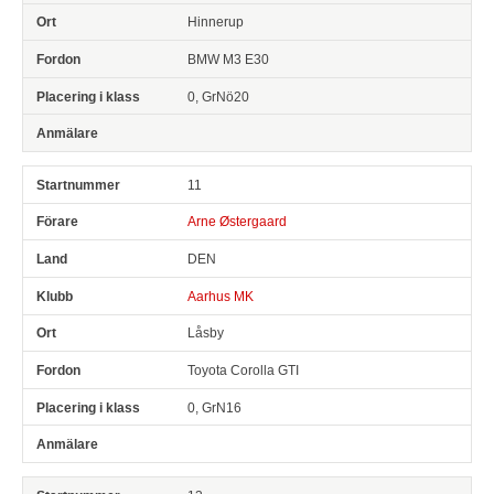
Hinnerup
BMW M3 E30
0, GrNö20
11
Arne Østergaard
DEN
Aarhus MK
Låsby
Toyota Corolla GTI
0, GrN16