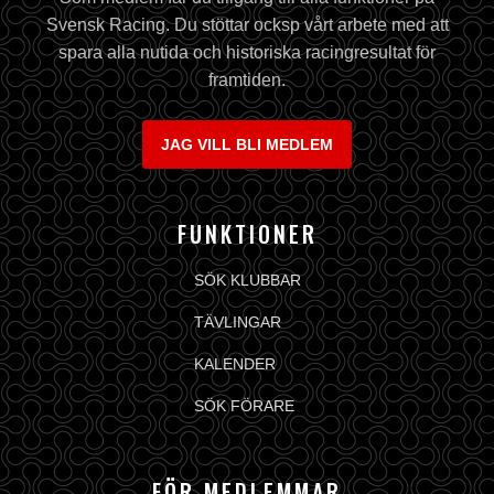
Svensk Racing. Du stöttar ocksp vårt arbete med att
spara alla nutida och historiska racingresultat för
framtiden.
JAG VILL BLI MEDLEM
FUNKTIONER
SÖK KLUBBAR
TÄVLINGAR
KALENDER
SÖK FÖRARE
FÖR MEDLEMMAR