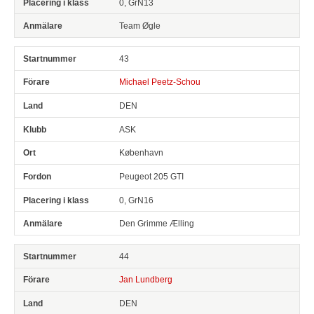
0, GrN13
Team Øgle
43
Michael Peetz-Schou
DEN
ASK
København
Peugeot 205 GTI
0, GrN16
Den Grimme Ælling
44
Jan Lundberg
DEN