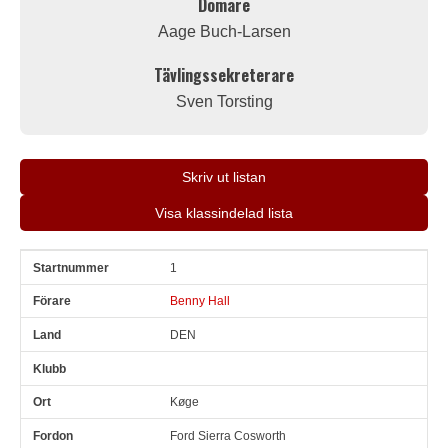
Domare
Aage Buch-Larsen
Tävlingssekreterare
Sven Torsting
Skriv ut listan
Visa klassindelad lista
1
Snr
Förare
Land
Klubb
Ort
Fordon
Pl i klass
A
Benny Hall
DEN
Køge
Ford Sierra Cosworth