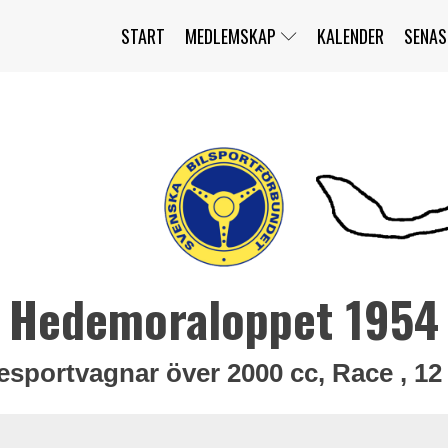
START
MEDLEMSKAP
KALENDER
SENAS
JAG HAR GLÖMT MITT LÖSENORD
MITT KONTO
BLI MEDLEM
Hedemoraloppet 1954
esportvagnar över 2000 cc, Race , 12