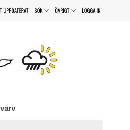
T UPPDATERAT
SÖK
ÖVRIGT
LOGGA IN
SERIER
BANOR
KLASSER
KLUBBAR
FÖRARE
TÄVLINGAR
CUSTOMER PORTAL
NEWSLETTERS UNSUBSCRIBE
SPONSORER
SUPER SALOON
SUPER STAR
GELLERÅSBANAN
LÄNKAR
KOMPLETTERA
PRESS
BENGANS NÖRDSIDA
OM OSS
KONTAKT
WEBBSHOP
 varv