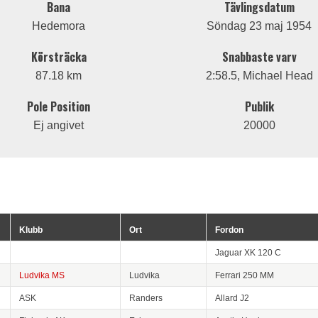
Bana
Tävlingsdatum
Hedemora
Söndag 23 maj 1954
Körsträcka
Snabbaste varv
87.18 km
2:58.5, Michael Head
Pole Position
Publik
Ej angivet
20000
Klubb
Ort
Fordon
Jaguar XK 120 C
Ludvika MS
Ludvika
Ferrari 250 MM
ASK
Randers
Allard J2