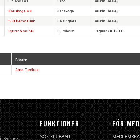
Finlands AK
Esbo
Austin Healey
Karlskoga MK
Karlskoga
Austin Healey
500 Kerho Club
Helsingfors
Austin Healey
Djursholms MK
Djursholm
Jaguar XK 120 C
Förare
Arne Fredlund
FUNKTIONER
FÖR ME
SÖK KLUBBAR
MEDLEMSKA
på Svensk