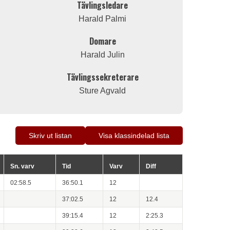
Tävlingsledare
Harald Palmi
Domare
Harald Julin
Tävlingssekreterare
Sture Agvald
Skriv ut listan
Visa klassindelad lista
Sn. varv
Tid
Varv
Diff
02:58.5
36:50.1
12
37:02.5
12
12.4
39:15.4
12
2:25.3