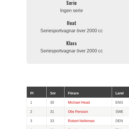
Serie
Ingen serie
Heat
Seriesportvagnar över 2000 cc
Klass
Seriesportvagnar över 2000 cc
Pl
Snr
Förare
Land
1
30
Michael Head
ENG
2
31
Olle Persson
SWE
3
33
Robert Nelleman
DEN