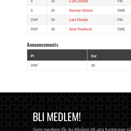
4
34
Curt Lincoln
FIN
5
35
Gunnar Olsson
SWE
DNF
39
Lars Finnilä
FIN
DNF
38
Arne Fredlund
SWE
Announcements
Pl
Snr
DNF
38
BLI MEDLEM!
Som medlem får du tillgång till alla funktioner 