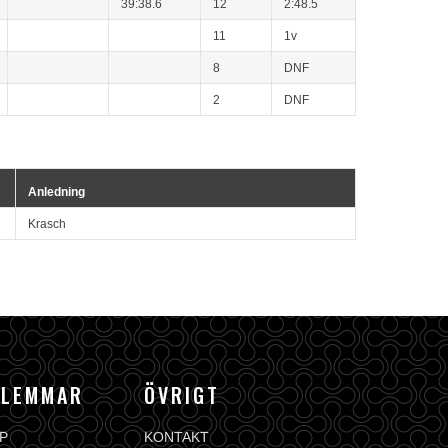
39:38.6
12
2:48.5
11
1v
8
DNF
2
DNF
Anledning
Krasch
DLEMMAR
ÖVRIGT
P
KONTAKT