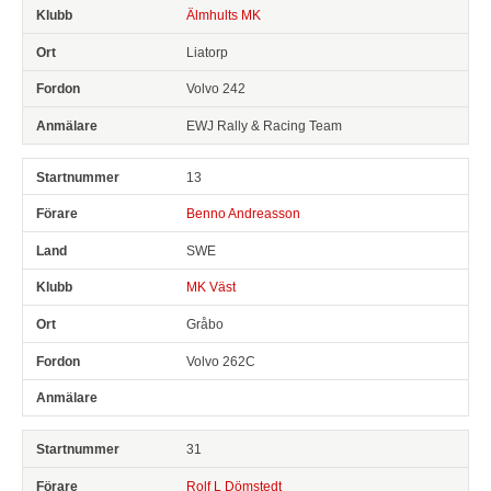
Älmhults MK
Liatorp
Volvo 242
EWJ Rally & Racing Team
13
Benno Andreasson
SWE
MK Väst
Gråbo
Volvo 262C
31
Rolf L Dömstedt