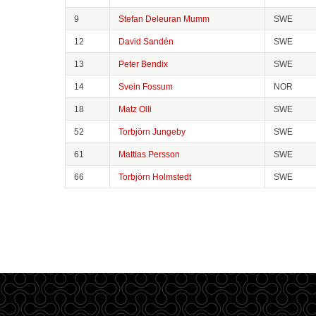
9
Stefan Deleuran Mumm
SWE
12
David Sandén
SWE
13
Peter Bendix
SWE
14
Svein Fossum
NOR
18
Matz Olli
SWE
52
Torbjörn Jungeby
SWE
61
Mattias Persson
SWE
66
Torbjörn Holmstedt
SWE