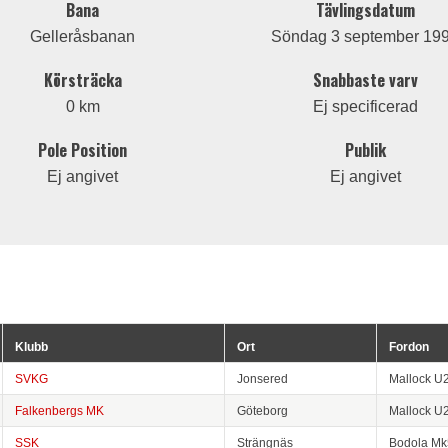
Bana
Tävlingsdatum
Gelleråsbanan
Söndag 3 september 19
Körsträcka
Snabbaste varv
0 km
Ej specificerad
Pole Position
Publik
Ej angivet
Ej angivet
Klubb
Ort
Fordon
SVKG
Jonsered
Mallock U
Falkenbergs MK
Göteborg
Mallock U
SSK
Strängnäs
Bodola Mk