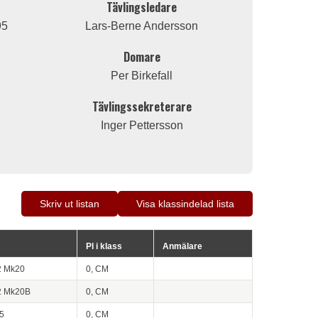
Tävlingsledare
95
Lars-Berne Andersson
Domare
Per Birkefall
Tävlingssekreterare
Inger Pettersson
Skriv ut listan
Visa klassindelad lista
Pl i klass
Anmälare
2 Mk20
0, CM
2 Mk20B
0, CM
5
0, CM