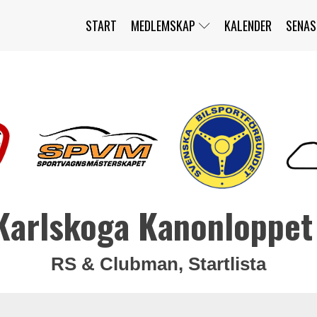
START
MEDLEMSKAP
KALENDER
SENAS
JAG HAR GLÖMT MITT LÖSENORD
MITT KONTO
BLI MEDLEM
Karlskoga Kanonloppet
RS & Clubman, Startlista