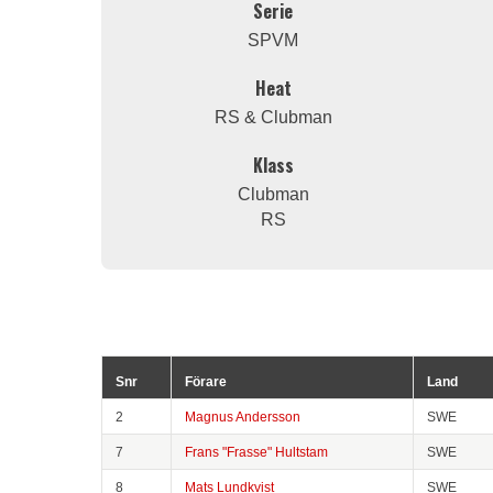
Serie
SPVM
Heat
RS & Clubman
Klass
Clubman
RS
Snr
Förare
Land
2
Magnus Andersson
SWE
7
Frans "Frasse" Hultstam
SWE
8
Mats Lundkvist
SWE