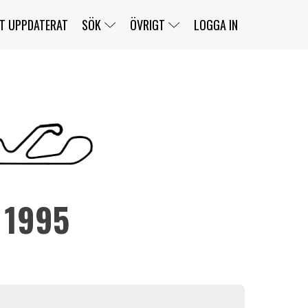
T UPPDATERAT
SÖK
ÖVRIGT
LOGGA IN
SERIER
BANOR
KLASSER
KLUBBAR
FÖRARE
TÄVLINGAR
CUSTOMER PORTAL
NEWSLETTERS UNSUBSCRIBE
SPONSORER
 1995
SUPER SALOON
SUPER STAR
GELLERÅSBANAN
LÄNKAR
KOMPLETTERA
PRESS
BENGANS NÖRDSIDA
OM OSS
KONTAKT
WEBBSHOP