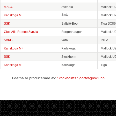
MSCC
Svedala
Mallock U
Karlskoga MF
Åmål
Mallock U
SSK
Saltsjö-Boo
Tiga SC86
Club Alfa Romeo Svezia
Borgenhaugen
Mallock U
SVKG
Vara
INCA
Karlskoga MF
Karlskoga
Mallock U
SSK
Stockholm
Mallock U
Karlskoga MF
Karlskoga
Tiga
Tiderna är producerade av:
Stockholms Sportvagnsklubb