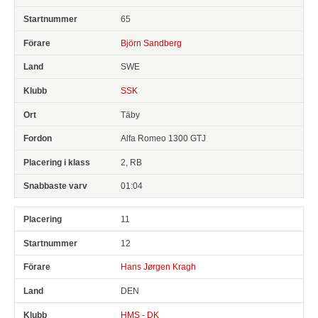
65
Björn Sandberg
SWE
SSK
Täby
Alfa Romeo 1300 GTJ
2, RB
01:04
11
12
Hans Jørgen Kragh
DEN
HMS - DK