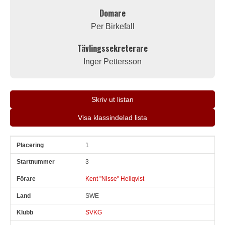
Domare
Per Birkefall
Tävlingssekreterare
Inger Pettersson
Skriv ut listan
Visa klassindelad lista
1
Pl
Snr
Förare
Land
Klubb
Ort
Fordon
Pl i klass
3
Kent "Nisse" Hellqvist
SWE
SVKG