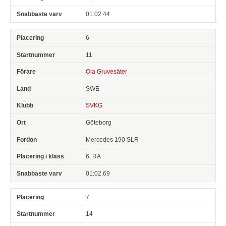
01:02.44
6
11
Ola Gruvesäter
SWE
SVKG
Göteborg
Mercedes 190 SLR
6, RA
01:02.69
7
14