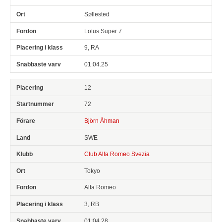
Søllested
Lotus Super 7
9, RA
01:04.25
12
72
Björn Åhman
SWE
Club Alfa Romeo Svezia
Tokyo
Alfa Romeo
3, RB
01:04.28