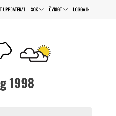
T UPPDATERAT
SÖK
ÖVRIGT
LOGGA IN
SERIER
BANOR
KLASSER
KLUBBAR
FÖRARE
TÄVLINGAR
CUSTOMER PORTAL
NEWSLETTERS UNSUBSCRIBE
SPONSORER
rg 1998
SUPER SALOON
SUPER STAR
GELLERÅSBANAN
LÄNKAR
KOMPLETTERA
PRESS
BENGANS NÖRDSIDA
OM OSS
KONTAKT
WEBBSHOP