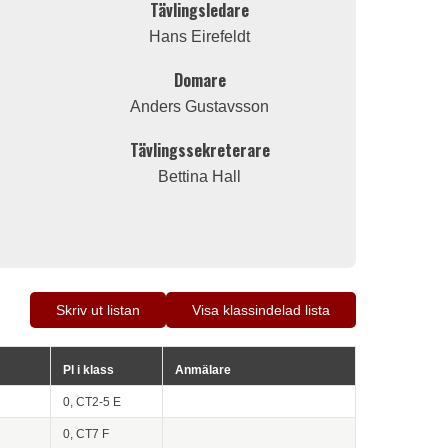
Tävlingsledare
Hans Eirefeldt
Domare
Anders Gustavsson
Tävlingssekreterare
Bettina Hall
Skriv ut listan
Visa klassindelad lista
Pl i klass
Anmälare
0, CT2-5 E
0, CT7 F