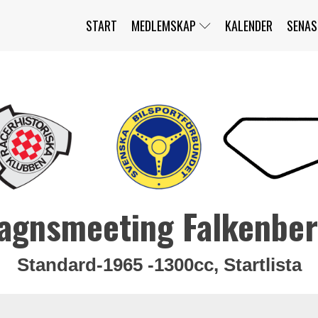
START
MEDLEMSKAP
KALENDER
SENAS
JAG HAR GLÖMT MITT LÖSENORD
MITT KONTO
BLI MEDLEM
agnsmeeting Falkenbe
Standard-1965 -1300cc, Startlista