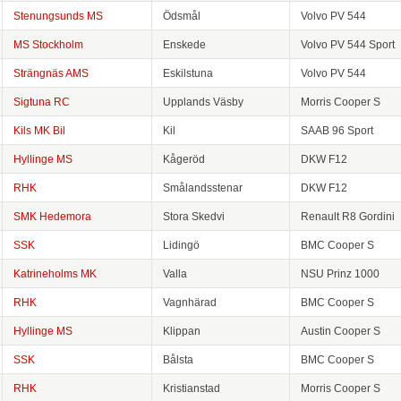
Stenungsunds MS
Ödsmål
Volvo PV 544
MS Stockholm
Enskede
Volvo PV 544 Sport
Strängnäs AMS
Eskilstuna
Volvo PV 544
Sigtuna RC
Upplands Väsby
Morris Cooper S
Kils MK Bil
Kil
SAAB 96 Sport
Hyllinge MS
Kågeröd
DKW F12
RHK
Smålandsstenar
DKW F12
SMK Hedemora
Stora Skedvi
Renault R8 Gordini
SSK
Lidingö
BMC Cooper S
Katrineholms MK
Valla
NSU Prinz 1000
RHK
Vagnhärad
BMC Cooper S
Hyllinge MS
Klippan
Austin Cooper S
SSK
Bålsta
BMC Cooper S
RHK
Kristianstad
Morris Cooper S