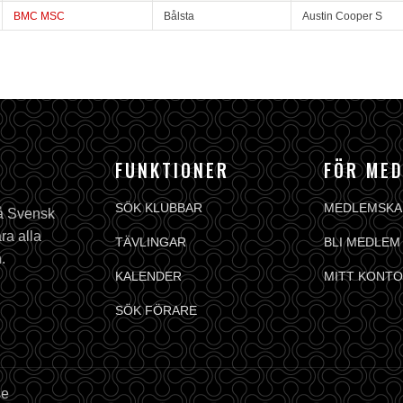
BMC MSC
Bålsta
Austin Cooper S
FUNKTIONER
FÖR ME
SÖK KLUBBAR
MEDLEMSKA
på Svensk
ra alla
TÄVLINGAR
BLI MEDLEM
.
KALENDER
MITT KONTO
SÖK FÖRARE
se