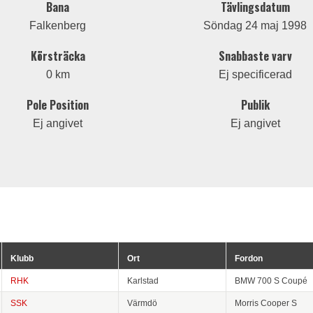
Bana
Tävlingsdatum
Falkenberg
Söndag 24 maj 1998
Körsträcka
Snabbaste varv
0 km
Ej specificerad
Pole Position
Publik
Ej angivet
Ej angivet
Klubb
Ort
Fordon
RHK
Karlstad
BMW 700 S Coupé
SSK
Värmdö
Morris Cooper S