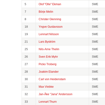
5
Olof "Olle" Ekman
SWE
7
Börje Melin
SWE
8
Christer Glenning
SWE
18
Yngve Gustavsson
SWE
19
Lennart Nilsson
SWE
21
Lars Byström
SWE
25
Nils-Arne Thelin
SWE
26
Sven Erik Myhr
SWE
27
Picko Troberg
SWE
28
Joakim Elander
SWE
30
Carl von Heidenstam
SWE
31
Max Viebke
SWE
32
Jan-Åke "Jana" Andersson
SWE
33
Lennart Thurn
SWE