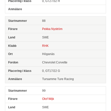
0, GT27/32 H
88
Pekka Nyström
SWE
RHK
Höganäs
Chevrolet Corvette
0, GT17/22 G
Tursamme Ture Racing
99
Olof Wijk
SWE