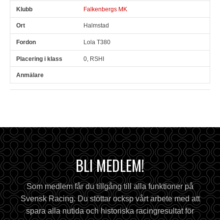
Falkenbergs MK
Halmstad
Lola T380
0, RSHI
BLI MEDLEM!
Som medlem får du tillgång till alla funktioner på
Svensk Racing. Du stöttar ocksp vårt arbete med att
spara alla nutida och historiska racingresultat för