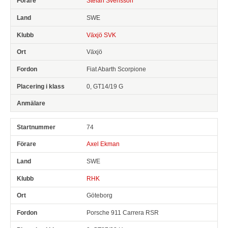
Stefan Svensson
SWE
Växjö SVK
Växjö
Fiat Abarth Scorpione
0, GT14/19 G
74
Axel Ekman
SWE
RHK
Göteborg
Porsche 911 Carrera RSR