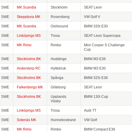
SWE
MK Scandia
Stockholm
SEAT Leon
SWE
Skepptuna MK
Rosersberg
VW Golf V
SWE
MK Scandia
Oxölesund
BMW 320i E30
SWE
Linköpings MS
Trosa
SEAT Leon Supercopa
SWE
MK Rimo
Rimbo
Mini Cooper S Challenge
Cup
SWE
Stockholms BK
Huddinge
BMW M3 E36
SWE
Anderstorp RC
Hyltebruk
BMW M3 E30
SWE
Stockholms BK
Spånga
BMW 325i E36
SWE
Falkenbergs MK
Göteborg
SEAT Leon
SWE
Stockholms BK
Upplands
BMW 130i Cup
Väsby
SWE
Linköpings MS
Trosa
Audi TT
SWE
Sotenäs MK
Hunnebostrand
VW Golf
SWE
MK Rimo
Rimbo
BMW Compact E36