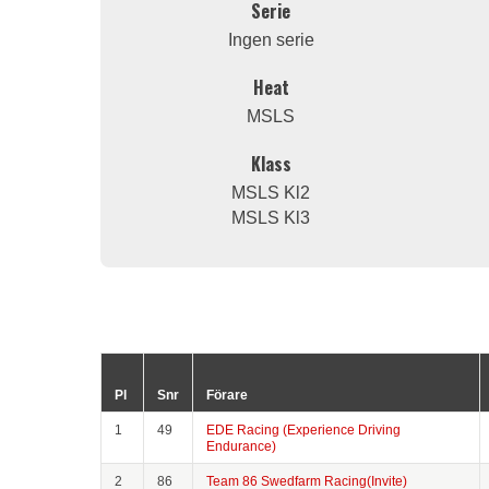
Serie
Ingen serie
Heat
MSLS
Klass
MSLS Kl2
MSLS Kl3
Pl
Snr
Förare
1
49
EDE Racing (Experience Driving
Endurance)
2
86
Team 86 Swedfarm Racing(Invite)