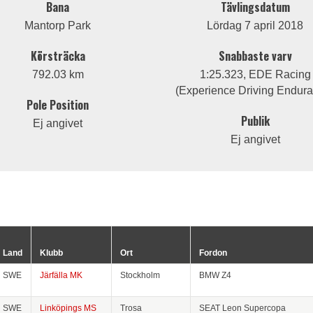
Bana
Tävlingsdatum
Mantorp Park
Lördag 7 april 2018
Körsträcka
Snabbaste varv
792.03 km
1:25.323, EDE Racing
(Experience Driving Endur
Pole Position
Publik
Ej angivet
Ej angivet
Land
Klubb
Ort
Fordon
SWE
Järfälla MK
Stockholm
BMW Z4
SWE
Linköpings MS
Trosa
SEAT Leon Supercopa