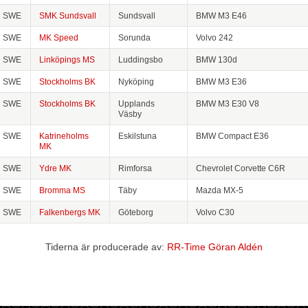
SWE
SMK Sundsvall
Sundsvall
BMW M3 E46
SWE
MK Speed
Sorunda
Volvo 242
SWE
Linköpings MS
Luddingsbo
BMW 130d
SWE
Stockholms BK
Nyköping
BMW M3 E36
SWE
Stockholms BK
Upplands
BMW M3 E30 V8
Väsby
SWE
Katrineholms
Eskilstuna
BMW Compact E36
MK
SWE
Ydre MK
Rimforsa
Chevrolet Corvette C6R
SWE
Bromma MS
Täby
Mazda MX-5
SWE
Falkenbergs MK
Göteborg
Volvo C30
Tiderna är producerade av:
RR-Time Göran Aldén