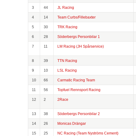
3
44
JL Racing
4
14
Team Curbs/Fillebaxter
5
30
TRK Racing
6
28
Söderbergs Personbilar 1
7
11
LM Racing (JH Spårservice)
8
39
TTN Racing
9
10
LSL Racing
10
66
Carmatic Racing Team
11
56
Topfuel Rennsport Racing
12
2
2Race
13
38
Söderbergs Personbilar 2
14
26
Monicas Drängar
15
25
NC Racing (Team Nyströms Cement)