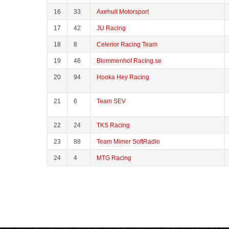
16
33
Axehult Motorsport
17
42
JU Racing
18
8
Celerior Racing Team
19
46
Blommenhof Racing.se
20
94
Hooka Hey Racing
21
6
Team SEV
22
24
TKS Racing
23
88
Team Mimer SoftRadio
24
4
MTG Racing