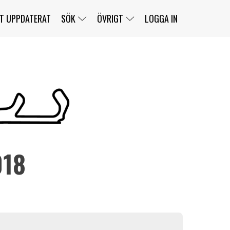
T UPPDATERAT
SÖK
ÖVRIGT
LOGGA IN
SERIER
BANOR
KLASSER
KLUBBAR
FÖRARE
TÄVLINGAR
CUSTOMER PORTAL
NEWSLETTERS UNSUBSCRIBE
SPONSORER
018
SUPER SALOON
SUPER STAR
GELLERÅSBANAN
LÄNKAR
KOMPLETTERA
PRESS
BENGANS NÖRDSIDA
OM OSS
KONTAKT
WEBBSHOP