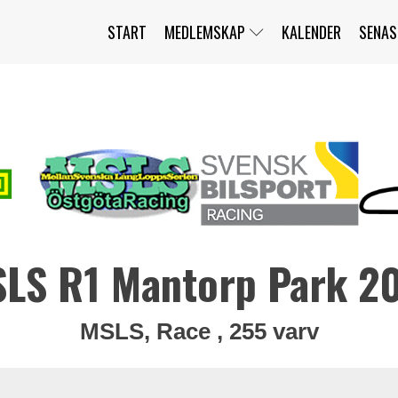
START
MEDLEMSKAP
KALENDER
SENAS
JAG HAR GLÖMT MITT LÖSENORD
MITT KONTO
BLI MEDLEM
LS R1 Mantorp Park 2
MSLS, Race , 255 varv