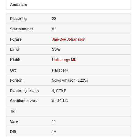
22
81
Jan-Ove Johansson
SWE
Hallsbergs MK
Hallsberg
Volvo Amazon (122S)
4, CT9 F
01:49.114
11
1v