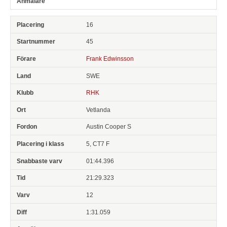
16
45
Frank Edwinsson
SWE
RHK
Vetlanda
Austin Cooper S
5, CT7 F
01:44.396
21:29.323
12
1:31.059