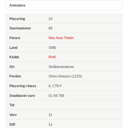
24
86
Nils-Arne Thelin
SWE
RHK
Smålandsstenar
Volvo Amazon (122S)
6, CT9 F
01:49.788
11
1v