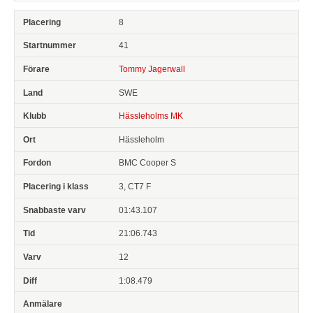
8
41
Tommy Jagerwall
SWE
Hässleholms MK
Hässleholm
BMC Cooper S
3, CT7 F
01:43.107
21:06.743
12
1:08.479