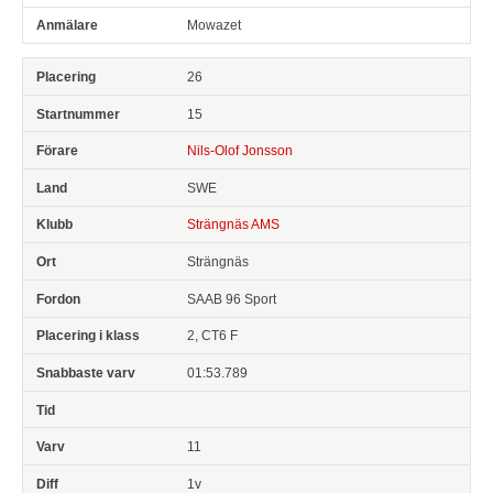
Mowazet
26
15
Nils-Olof Jonsson
SWE
Strängnäs AMS
Strängnäs
SAAB 96 Sport
2, CT6 F
01:53.789
11
1v