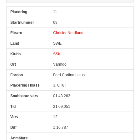
11
69
Christer Nordlund
SWE
SSK
Värmdö
Ford Cortina Lotus
3, CT8 F
01:43.263
21:09.051
12
1:10.787