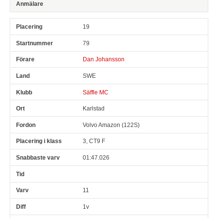
19
79
Dan Johansson
SWE
Säffle MC
Karlstad
Volvo Amazon (122S)
3, CT9 F
01:47.026
11
1v