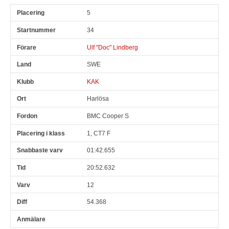
5
34
Ulf "Doc" Lindberg
SWE
KAK
Harlösa
BMC Cooper S
1, CT7 F
01:42.655
20:52.632
12
54.368