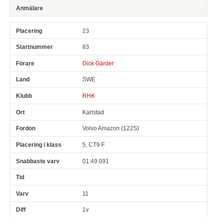
23
83
Dick Gärder
SWE
RHK
Karlstad
Volvo Amazon (122S)
5, CT9 F
01:49.091
11
1v