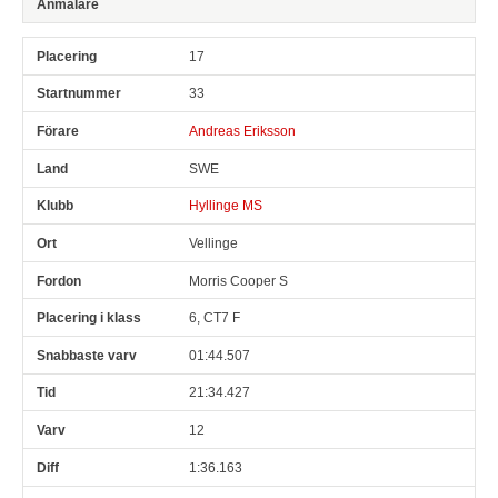
17
33
Andreas Eriksson
SWE
Hyllinge MS
Vellinge
Morris Cooper S
6, CT7 F
01:44.507
21:34.427
12
1:36.163