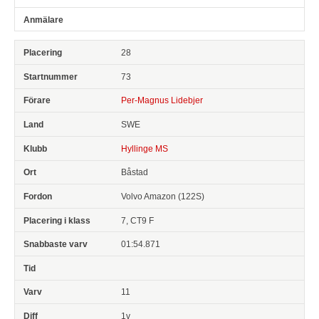
28
73
Per-Magnus Lidebjer
SWE
Hyllinge MS
Båstad
Volvo Amazon (122S)
7, CT9 F
01:54.871
11
1v