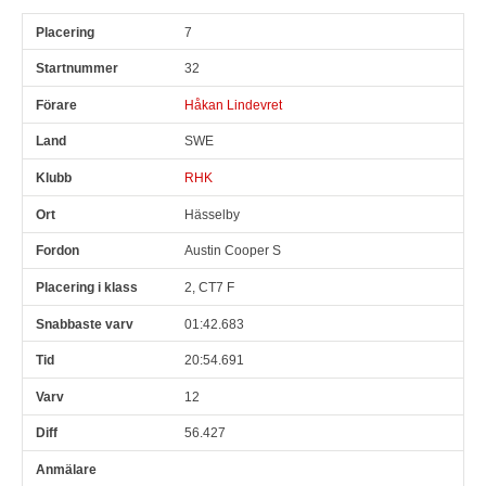
7
32
Håkan Lindevret
SWE
RHK
Hässelby
Austin Cooper S
2, CT7 F
01:42.683
20:54.691
12
56.427