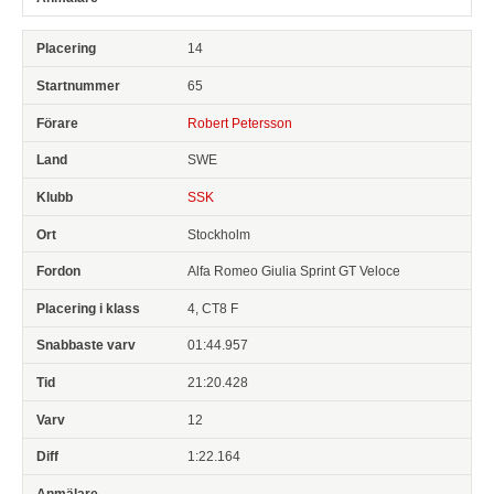
14
65
Robert Petersson
SWE
SSK
Stockholm
Alfa Romeo Giulia Sprint GT Veloce
4, CT8 F
01:44.957
21:20.428
12
1:22.164