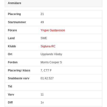
21
49
Yngve Gustavsson
SWE
Sigtuna RC
Upplands Väsby
Morris Cooper S
7, CT7 F
01:42.527
11
1v