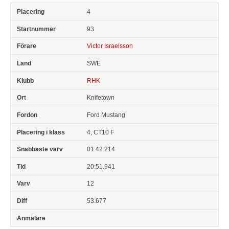
4
93
Victor Israelsson
SWE
RHK
Knifetown
Ford Mustang
4, CT10 F
01:42.214
20:51.941
12
53.677