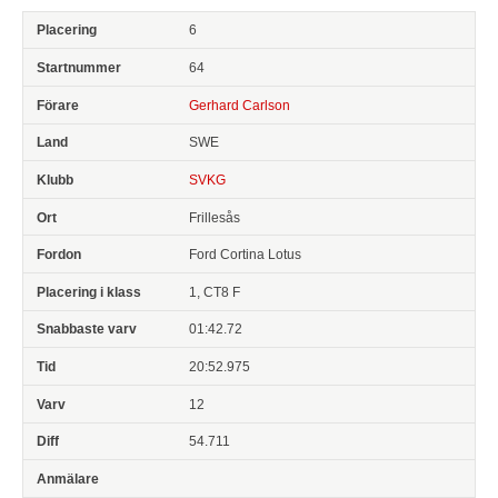
6
64
Gerhard Carlson
SWE
SVKG
Frillesås
Ford Cortina Lotus
1, CT8 F
01:42.72
20:52.975
12
54.711