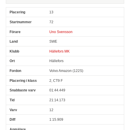
13
72
Uno Svensson
SWE
Hällefors MK
Hällefors
Volvo Amazon (122S)
2, CT9 F
01:44.449
21:14.173
12
1:15.909