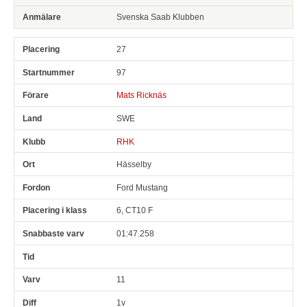
Svenska Saab Klubben
27
97
Mats Ricknäs
SWE
RHK
Hässelby
Ford Mustang
6, CT10 F
01:47.258
11
1v