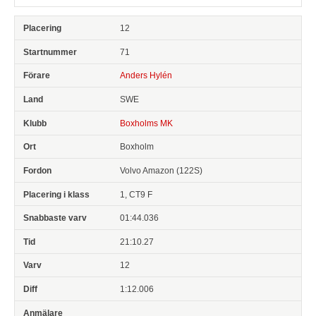
12
71
Anders Hylén
SWE
Boxholms MK
Boxholm
Volvo Amazon (122S)
1, CT9 F
01:44.036
21:10.27
12
1:12.006