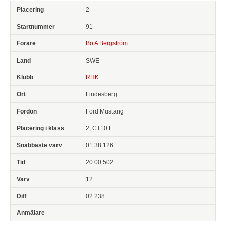
2
91
Bo A Bergström
SWE
RHK
Lindesberg
Ford Mustang
2, CT10 F
01:38.126
20:00.502
12
02.238