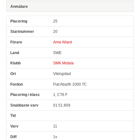
25
20
Arne Allard
SWE
SMK Motala
Vikingstad
Fiat Abarth 1000 TC
1, CT6 F
01:51.809
11
1v