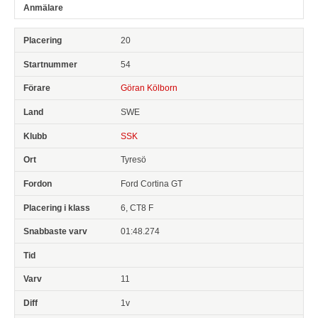
20
54
Göran Kölborn
SWE
SSK
Tyresö
Ford Cortina GT
6, CT8 F
01:48.274
11
1v