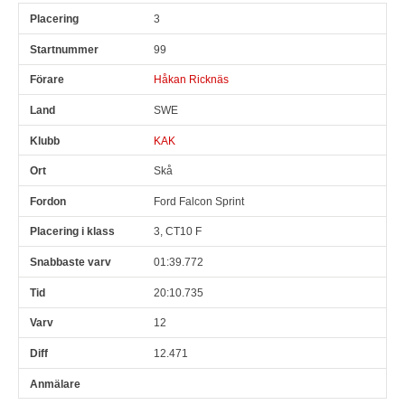
3
99
Håkan Ricknäs
SWE
KAK
Skå
Ford Falcon Sprint
3, CT10 F
01:39.772
20:10.735
12
12.471