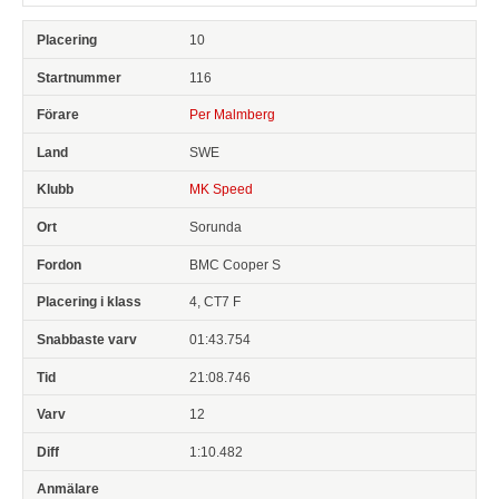
10
116
Per Malmberg
SWE
MK Speed
Sorunda
BMC Cooper S
4, CT7 F
01:43.754
21:08.746
12
1:10.482