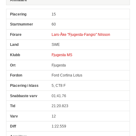
15
60
Lars-Åke "Fjugesta-Fangio" Nilsson
SWE
Fjugesta MS
Fjugesta
Ford Cortina Lotus
5, CT8 F
01:41.76
21:20.823
12
1:22.559