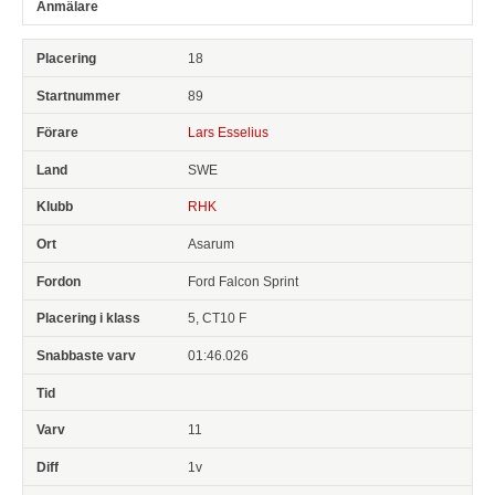
18
89
Lars Esselius
SWE
RHK
Asarum
Ford Falcon Sprint
5, CT10 F
01:46.026
11
1v