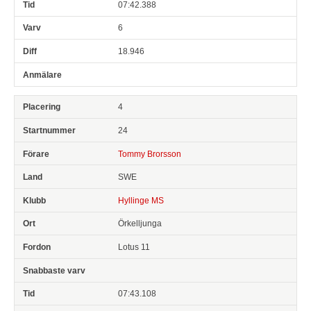
07:42.388
6
18.946
4
24
Tommy Brorsson
SWE
Hyllinge MS
Örkelljunga
Lotus 11
07:43.108