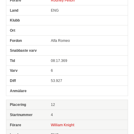
Rodney Felton
ENG
Alfa Romeo
08:17.369
6
53.927
12
4
William Knight