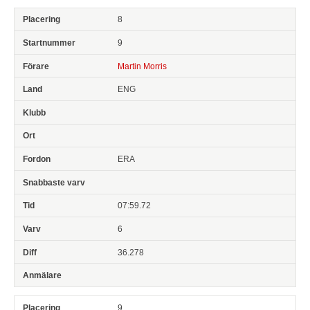
8
9
Martin Morris
ENG
ERA
07:59.72
6
36.278
9