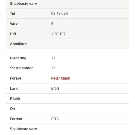
08:43.639
6
1:20.197
17
15
Peter Mann
ENG
ERA