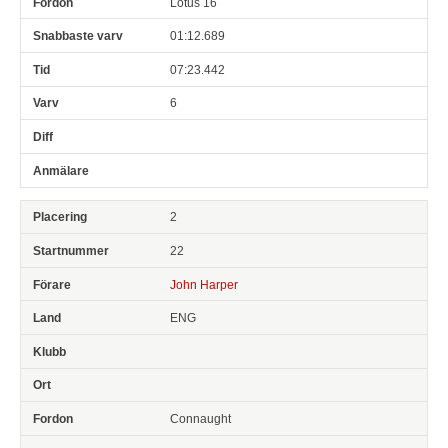
Lotus 16
01:12.689
07:23.442
6
2
22
John Harper
ENG
Connaught