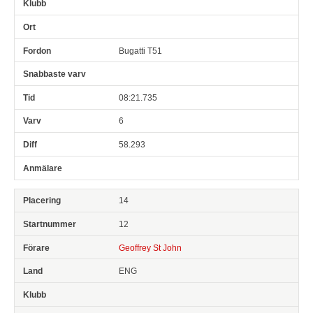
Bugatti T51
08:21.735
6
58.293
14
12
Geoffrey St John
ENG