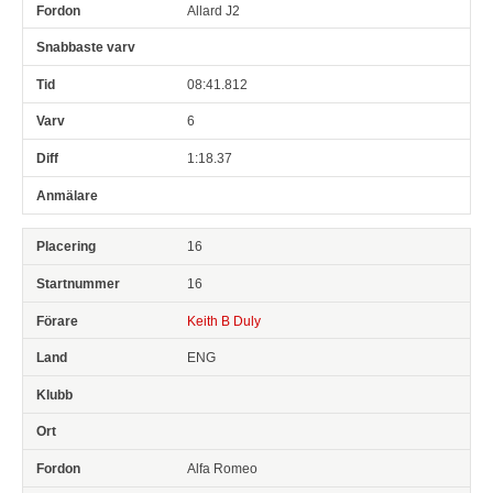
Allard J2
08:41.812
6
1:18.37
16
16
Keith B Duly
ENG
Alfa Romeo