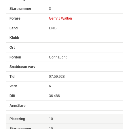
3
Gerry J Walton
ENG
Connaught
07:59.928
6
36.486
10
10