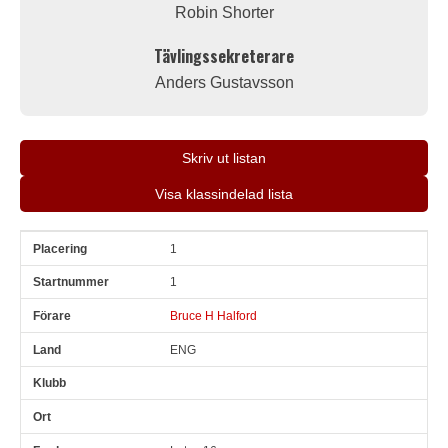
Robin Shorter
Tävlingssekreterare
Anders Gustavsson
Skriv ut listan
Visa klassindelad lista
1
Pl
Snr
Förare
Land
Klubb
Ort
Fordon
Sn. varv
1
Bruce H Halford
ENG