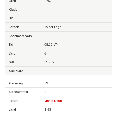
ENG
Talbot-Lago
08:19.174
6
55.732
13
11
Martin Dean
ENG