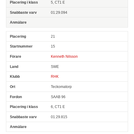
5, CT1 E
01:29.094
21
15
Kenneth Nilsson
SWE
RHK
Teckomatorp
SAAB 96
6, CT1 E
01:29.815