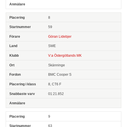
8
59
Göran Lidebjer
SWE
V:a Östergötlands MK
Skänninge
BMC Cooper S
8, CT6 F
01:21.852
9
63