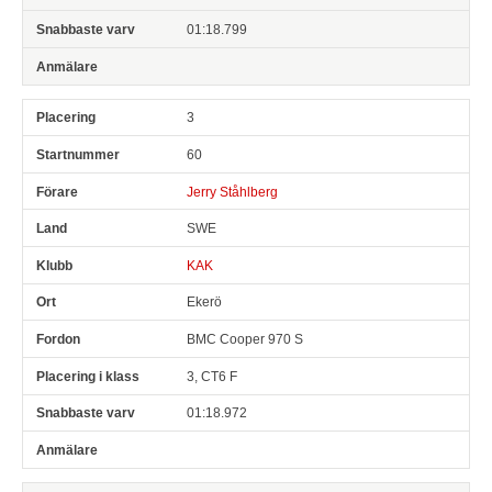
01:18.799
3
60
Jerry Ståhlberg
SWE
KAK
Ekerö
BMC Cooper 970 S
3, CT6 F
01:18.972