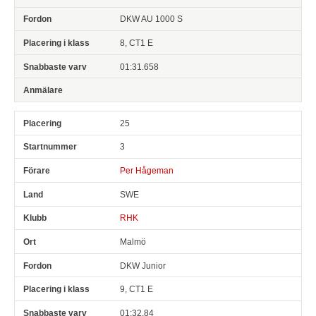
DKW AU 1000 S
8, CT1 E
01:31.658
25
3
Per Hågeman
SWE
RHK
Malmö
DKW Junior
9, CT1 E
01:32.84