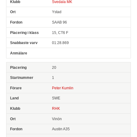
Svedala MK
Ystad
SAAB 96
15, CT6 F
01:28.869
20
1
Peter Kumlin
SWE
RHK
Vinön
Austin A35