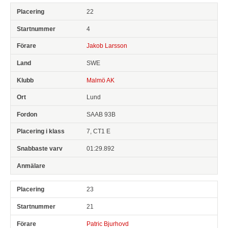
22
4
Jakob Larsson
SWE
Malmö AK
Lund
SAAB 93B
7, CT1 E
01:29.892
23
21
Patric Bjurhovd