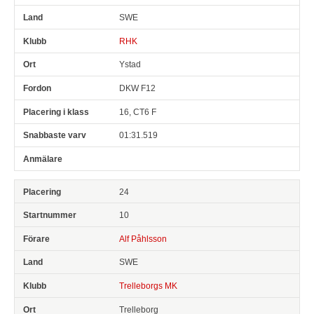
SWE
RHK
Ystad
DKW F12
16, CT6 F
01:31.519
24
10
Alf Påhlsson
SWE
Trelleborgs MK
Trelleborg