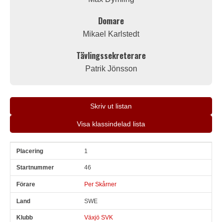
Domare
Mikael Karlstedt
Tävlingssekreterare
Patrik Jönsson
Skriv ut listan
Visa klassindelad lista
1
Pl
Snr
Förare
Land
Klubb
Ort
Fordon
Pl i klass
46
Per Skårner
SWE
Växjö SVK