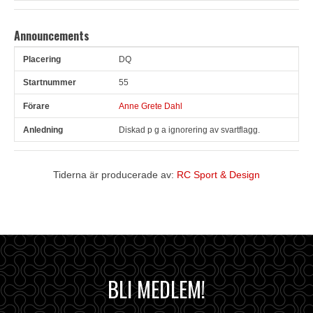
Announcements
DQ
Pl
Snr
Förare
Anledning
55
Anne Grete Dahl
Diskad p g a ignorering av svartflagg.
Tiderna är producerade av:
RC Sport & Design
BLI MEDLEM!