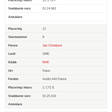
10, CT6 F
01:24.982
12
9
Jan Christians
SWE
RHK
Falun
Austin A40 Futura
2, CT1 E
01:25.333