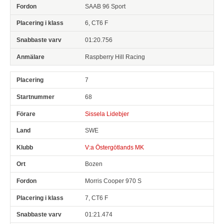
SAAB 96 Sport
6, CT6 F
01:20.756
Raspberry Hill Racing
7
68
Sissela Lidebjer
SWE
V:a Östergötlands MK
Bozen
Morris Cooper 970 S
7, CT6 F
01:21.474