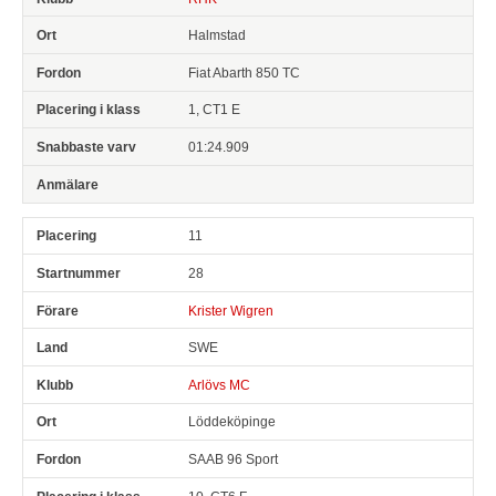
Halmstad
Fiat Abarth 850 TC
1, CT1 E
01:24.909
11
28
Krister Wigren
SWE
Arlövs MC
Löddeköpinge
SAAB 96 Sport