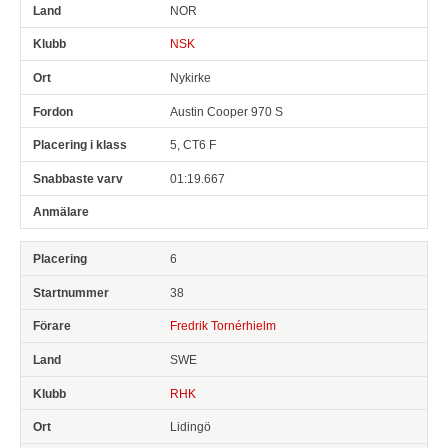
NOR
NSK
Nykirke
Austin Cooper 970 S
5, CT6 F
01:19.667
6
38
Fredrik Tornérhielm
SWE
RHK
Lidingö