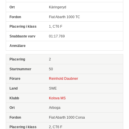
Käringeryd
Fiat Abarth 1000 TC
1, CT6 F
01:17.769
2
50
Reinhold Daubner
SWE
Kolsva MS
Arboga
Fiat Abarth 1000 Corsa
2, CT6 F