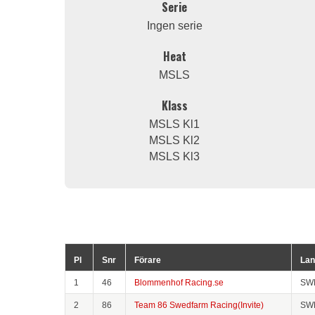
Serie
Ingen serie
Heat
MSLS
Klass
MSLS Kl1
MSLS Kl2
MSLS Kl3
Pl
Snr
Förare
Lan
1
46
Blommenhof Racing.se
SW
2
86
Team 86 Swedfarm Racing(Invite)
SW