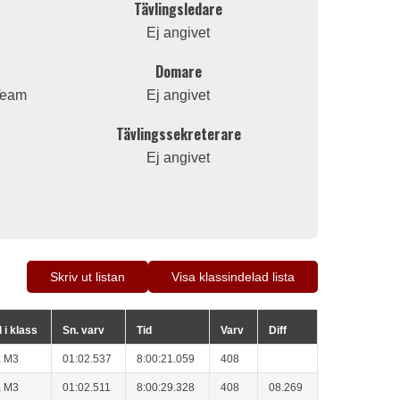
Tävlingsledare
Ej angivet
Domare
Team
Ej angivet
Tävlingssekreterare
Ej angivet
Skriv ut listan
Visa klassindelad lista
l i klass
Sn. varv
Tid
Varv
Diff
, M3
01:02.537
8:00:21.059
408
, M3
01:02.511
8:00:29.328
408
08.269