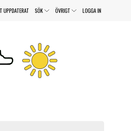
T UPPDATERAT
SÖK
ÖVRIGT
LOGGA IN
SERIER
BANOR
KLASSER
KLUBBAR
FÖRARE
TÄVLINGAR
CUSTOMER PORTAL
NEWSLETTERS UNSUBSCRIBE
SPONSORER
SUPER SALOON
SUPER STAR
GELLERÅSBANAN
LÄNKAR
KOMPLETTERA
PRESS
BENGANS NÖRDSIDA
OM OSS
KONTAKT
WEBBSHOP