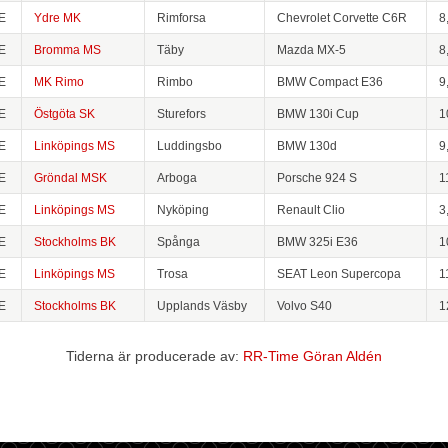
E
Ydre MK
Rimforsa
Chevrolet Corvette C6R
8
E
Bromma MS
Täby
Mazda MX-5
8
E
MK Rimo
Rimbo
BMW Compact E36
9
E
Östgöta SK
Sturefors
BMW 130i Cup
1
E
Linköpings MS
Luddingsbo
BMW 130d
9
E
Gröndal MSK
Arboga
Porsche 924 S
1
E
Linköpings MS
Nyköping
Renault Clio
3
E
Stockholms BK
Spånga
BMW 325i E36
1
E
Linköpings MS
Trosa
SEAT Leon Supercopa
1
E
Stockholms BK
Upplands Väsby
Volvo S40
1
Tiderna är producerade av:
RR-Time Göran Aldén