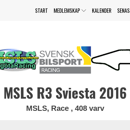
START
MEDLEMSKAP
KALENDER
SENAS
JAG HAR GLÖMT MITT LÖSENORD
MITT KONTO
BLI MEDLEM
MSLS R3 Sviesta 2016
MSLS, Race , 408 varv