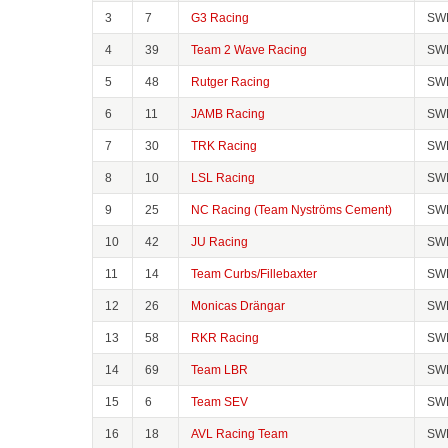
3
7
G3 Racing
SW
4
39
Team 2 Wave Racing
SW
5
48
Rutger Racing
SW
6
11
JAMB Racing
SW
7
30
TRK Racing
SW
8
10
LSL Racing
SW
9
25
NC Racing (Team Nyströms Cement)
SW
10
42
JU Racing
SW
11
14
Team Curbs/Fillebaxter
SW
12
26
Monicas Drängar
SW
13
58
RKR Racing
SW
14
69
Team LBR
SW
15
6
Team SEV
SW
16
18
AVL Racing Team
SW