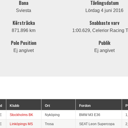
Bana
Tävlingsdatum
Sviesta
Lördag 4 juni 2016
Körsträcka
Snabbaste varv
871.896 km
1:00.629, Celerior Racing 
Pole Position
Publik
Ej angivet
Ej angivet
d
Klubb
Ort
Fordon
P
E
Stockholms BK
Nyköping
BMW M3 E36
1
E
Linköpings MS
Trosa
SEAT Leon Supercopa
2