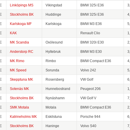
E
Linköpings MS
Vikingstad
BMW 325i E36
3
E
Stockholms BK
Huddinge
BMW 325i E36
4
E
Karlskoga MF
Karlskoga
BMW M3 E36
5
E
KAK
Renault Clio
1
E
MK Scandia
Oxölesund
BMW 320i E30
2
E
Anderstorp RC
Hyltebruk
BMW M3 E30
3
E
MK Rimo
Rimbo
BMW Compact E36
4
E
MK Speed
Sorunda
Volvo 242
5
E
Skepptuna MK
Rosersberg
VW Golf
6
E
Sotenäs MK
Hunnebostrand
Peugeot 206
1
E
Stockholms BK
Nynäshamn
VW Golf V
7
E
SMK Motala
Motala
BMW Compact E36
2
E
Katrineholms MK
Eskilstuna
Porsche 944
6
E
Stockholms BK
Haninge
Volvo S40
7