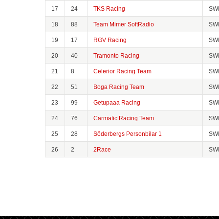
17
24
TKS Racing
SW
18
88
Team Mimer SoftRadio
SW
19
17
RGV Racing
SW
20
40
Tramonto Racing
SW
21
8
Celerior Racing Team
SW
22
51
Boga Racing Team
SW
23
99
Getupaaa Racing
SW
24
76
Carmatic Racing Team
SW
25
28
Söderbergs Personbilar 1
SW
26
2
2Race
SW