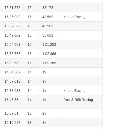
15:31.578
15
38.178
15:36.989
15
43.589
Knalle Racing
15:37.369
15
43.969
15:49.002
15
55.602
15:54.603
15
1:01.203
15:55.766
15
1:02.366
16:02.689
15
1:09.289
14:54.307
14
1v
14:57.018
14
1v
15:38.038
14
1v
Knalle Racing
15:46.55
14
1v
Rost & Rök Racing
15:07.51
13
2v
15:15.597
13
2v