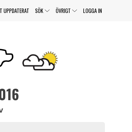
T UPPDATERAT
SÖK
ÖVRIGT
LOGGA IN
SERIER
BANOR
KLASSER
KLUBBAR
FÖRARE
TÄVLINGAR
CUSTOMER PORTAL
NEWSLETTERS UNSUBSCRIBE
SPONSORER
2016
SUPER SALOON
SUPER STAR
GELLERÅSBANAN
LÄNKAR
KOMPLETTERA
PRESS
BENGANS NÖRDSIDA
OM OSS
KONTAKT
WEBBSHOP
v