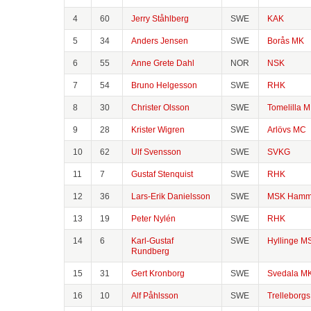
4
60
Jerry Ståhlberg
SWE
KAK
5
34
Anders Jensen
SWE
Borås MK
6
55
Anne Grete Dahl
NOR
NSK
7
54
Bruno Helgesson
SWE
RHK
8
30
Christer Olsson
SWE
Tomelilla 
9
28
Krister Wigren
SWE
Arlövs MC
10
62
Ulf Svensson
SWE
SVKG
11
7
Gustaf Stenquist
SWE
RHK
12
36
Lars-Erik Danielsson
SWE
MSK Hamm
13
19
Peter Nylén
SWE
RHK
14
6
Karl-Gustaf
SWE
Hyllinge M
Rundberg
15
31
Gert Kronborg
SWE
Svedala M
16
10
Alf Påhlsson
SWE
Trelleborg