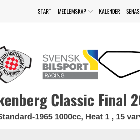
START
MEDLEMSKAP
KALENDER
SENAS
JAG HAR GLÖMT MITT LÖSENORD
MITT KONTO
BLI MEDLEM
kenberg Classic Final 
Standard-1965 1000cc, Heat 1 , 15 var