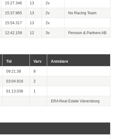
15:27.346
13
2v
15:37.965
13
2v
No Racing Team
15:54.317
13
2v
12:42.159
12
3v
Persson & Partners AB
Tid
Varv
Anmälare
09:21.38
8
03:04.916
2
01:13.036
1
ERA Real Estate Vänersborg