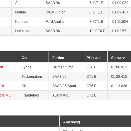
Åhus
SAAB 96
5, CT1 E
01:09.039
Malmö
DKW Junior
6, CT1 E
01:09.457
Karlstad
Ford Anglia
7, CT1 E
01:11.624
Halmstad
SAAB 96
13, CT6 F
01:02.57
Ort
Fordon
Pl i klass
Sn. varv
DK
Lynge
Hillmann Imp
CT6 F
01:06.913
Teckomatorp
SAAB 96
CT1 E
01:28.415
Bil
Kil
SAAB 96 Sport
CT6 F
01:13.036
fors MC
Frändefors
Austin A35
CT1 E
Anledning