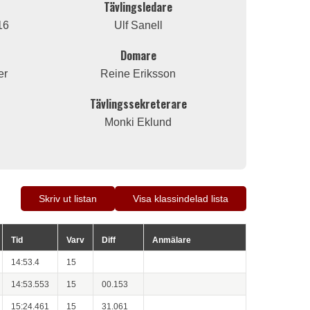
Tävlingsledare
16
Ulf Sanell
Domare
er
Reine Eriksson
Tävlingssekreterare
Monki Eklund
Skriv ut listan
Visa klassindelad lista
Tid
Varv
Diff
Anmälare
14:53.4
15
14:53.553
15
00.153
15:24.461
15
31.061