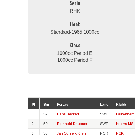
Serie
RHK
Heat
Standard-1965 1000cc
Klass
1000cc Period E
1000cc Period F
Pl
Snr
Förare
Land
Klubb
1
52
Hans Beckert
SWE
Falkenber
2
50
Reinhold Daubner
SWE
Kolsva MS
3
53
Jan Gunleik Kilen
NOR
NSK