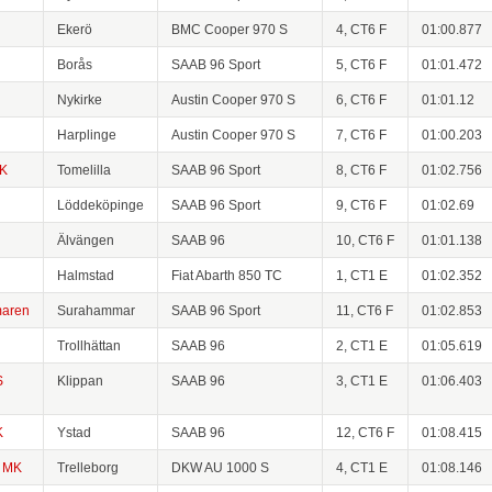
Ekerö
BMC Cooper 970 S
4, CT6 F
01:00.877
Borås
SAAB 96 Sport
5, CT6 F
01:01.472
Nykirke
Austin Cooper 970 S
6, CT6 F
01:01.12
Harplinge
Austin Cooper 970 S
7, CT6 F
01:00.203
MK
Tomelilla
SAAB 96 Sport
8, CT6 F
01:02.756
Löddeköpinge
SAAB 96 Sport
9, CT6 F
01:02.69
Älvängen
SAAB 96
10, CT6 F
01:01.138
Halmstad
Fiat Abarth 850 TC
1, CT1 E
01:02.352
aren
Surahammar
SAAB 96 Sport
11, CT6 F
01:02.853
Trollhättan
SAAB 96
2, CT1 E
01:05.619
S
Klippan
SAAB 96
3, CT1 E
01:06.403
K
Ystad
SAAB 96
12, CT6 F
01:08.415
s MK
Trelleborg
DKW AU 1000 S
4, CT1 E
01:08.146