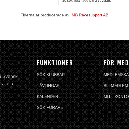
30 sek tidstillägg p g a tjuvstart.
Tiderna är producerade av:
MB Racesupport AB
FUNKTIONER
FÖR ME
SÖK KLUBBAR
MEDLEMSKA
på Svensk
ra alla
TÄVLINGAR
BLI MEDLEM
.
KALENDER
MITT KONTO
SÖK FÖRARE