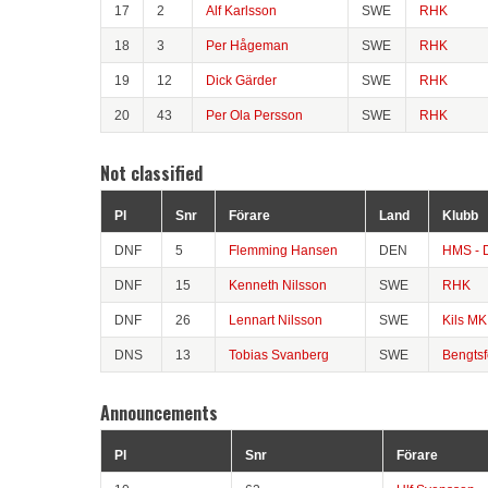
17
2
Alf Karlsson
SWE
RHK
18
3
Per Hågeman
SWE
RHK
19
12
Dick Gärder
SWE
RHK
20
43
Per Ola Persson
SWE
RHK
Not classified
Pl
Snr
Förare
Land
Klubb
DNF
5
Flemming Hansen
DEN
HMS - 
DNF
15
Kenneth Nilsson
SWE
RHK
DNF
26
Lennart Nilsson
SWE
Kils MK 
DNS
13
Tobias Svanberg
SWE
Bengts
Announcements
Pl
Snr
Förare