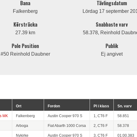
Bana
Tävlingsdatum
Falkenberg
Lördag 17 september 20
Körsträcka
Snabbaste varv
27.39 km
58.378, Reinhold Daubn
Pole Position
Publik
#50 Reinhold Daubner
Ej angivet
Ort
Fordon
Pl i klass
Sn. varv
gs MK
Falkenberg
Austin Cooper 970 S
1, CT6 F
58.851
Arboga
Fiat Abarth 1000 Corsa
2, CT6 F
58.378
Nykirke
Austin Cooper 970 S
3, CT6 F
01:00.383