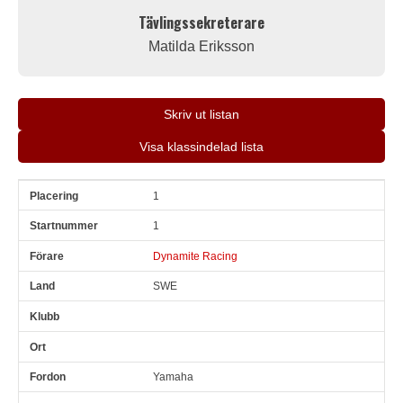
Tävlingssekreterare
Matilda Eriksson
Skriv ut listan
Visa klassindelad lista
1
Pl
Snr
Förare
Land
Klubb
Ort
Fordon
Sn. varv
1
Dynamite Racing
SWE
Yamaha