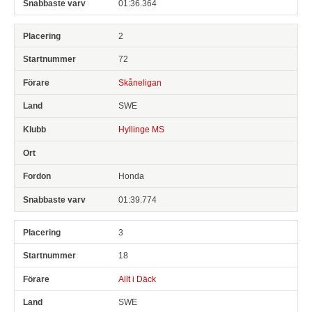
01:36.364
2
72
Skåneligan
SWE
Hyllinge MS
Honda
01:39.774
3
18
Allt i Däck
SWE