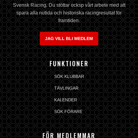
Svensk Racing. Du stöttar ocksp vårt arbete med att
spara alla nutida och historiska racingresultat för
framtiden.
JAG VILL BLI MEDLEM
FUNKTIONER
SÖK KLUBBAR
TÄVLINGAR
KALENDER
SÖK FÖRARE
FÖR MEDLEMMAR