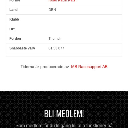
Road Racin Rats
DEN
Triumph
01:53.077
Tiderna är producerade av:
MB Racesupport AB
BLI MEDLEM!
Som medlem får du tillgång till alla funktioner på