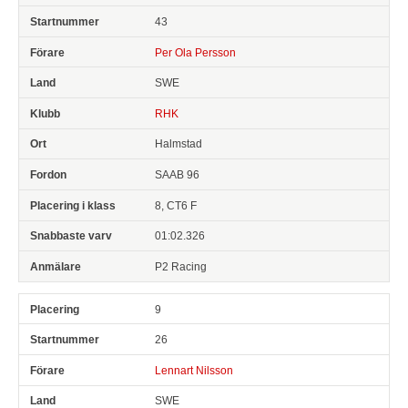
43
Per Ola Persson
SWE
RHK
Halmstad
SAAB 96
8, CT6 F
01:02.326
P2 Racing
9
26
Lennart Nilsson
SWE