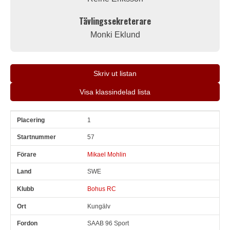
Tävlingssekreterare
Monki Eklund
Skriv ut listan
Visa klassindelad lista
1
Pl
Snr
Förare
Land
Klubb
Ort
Fordon
Pl i klass
57
Mikael Mohlin
SWE
Bohus RC
Kungälv
SAAB 96 Sport