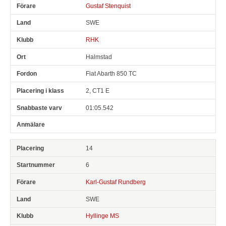
Gustaf Stenquist
SWE
RHK
Halmstad
Fiat Abarth 850 TC
2, CT1 E
01:05.542
14
6
Karl-Gustaf Rundberg
SWE
Hyllinge MS