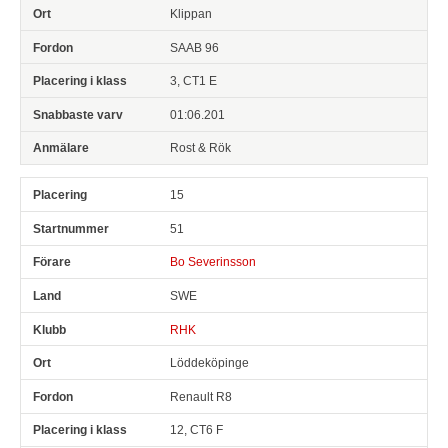
Klippan
SAAB 96
3, CT1 E
01:06.201
Rost & Rök
15
51
Bo Severinsson
SWE
RHK
Löddeköpinge
Renault R8
12, CT6 F