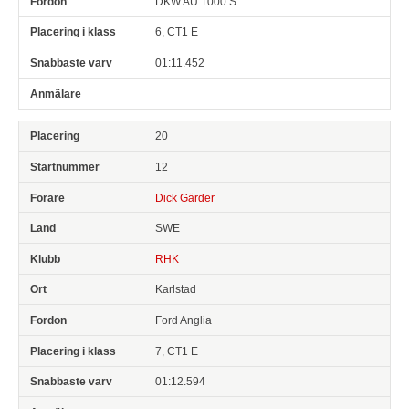
DKW AU 1000 S
6, CT1 E
01:11.452
20
12
Dick Gärder
SWE
RHK
Karlstad
Ford Anglia
7, CT1 E
01:12.594