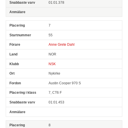
01:01.378
7
55
Anne Grete Dahl
NOR
NSK
Nykirke
Austin Cooper 970 S
7, CT6 F
01:01.453
8