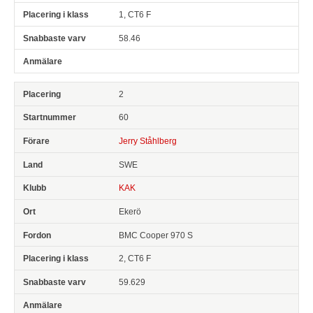
1, CT6 F
58.46
2
60
Jerry Ståhlberg
SWE
KAK
Ekerö
BMC Cooper 970 S
2, CT6 F
59.629