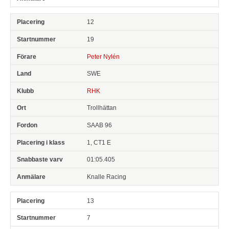
12
19
Peter Nylén
SWE
RHK
Trollhättan
SAAB 96
1, CT1 E
01:05.405
Knalle Racing
13
7