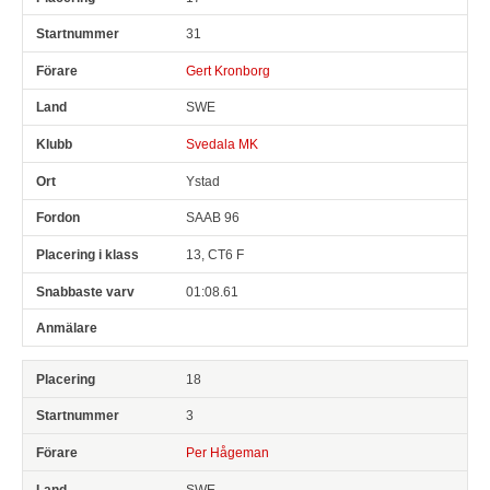
31
Gert Kronborg
SWE
Svedala MK
Ystad
SAAB 96
13, CT6 F
01:08.61
18
3
Per Hågeman
SWE