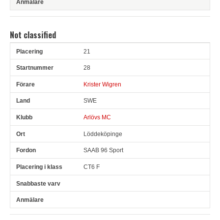
Not classified
21
Pl
Snr
Förare
Land
Klubb
Ort
Fordon
Pl i klass
28
Krister Wigren
SWE
Arlövs MC
Löddeköpinge
SAAB 96 Sport
CT6 F