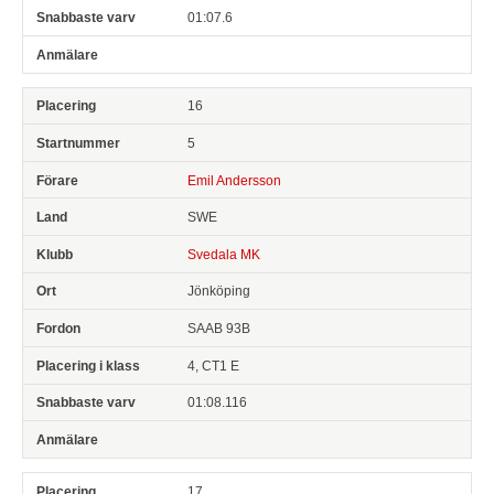
01:07.6
16
5
Emil Andersson
SWE
Svedala MK
Jönköping
SAAB 93B
4, CT1 E
01:08.116
17