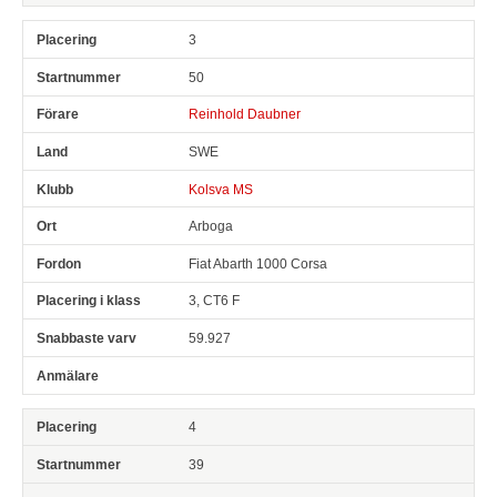
3
50
Reinhold Daubner
SWE
Kolsva MS
Arboga
Fiat Abarth 1000 Corsa
3, CT6 F
59.927
4
39