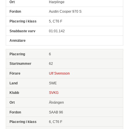
Harplinge
Austin Cooper 970 S
5, CT6 F
01:01.142
6
62
Ulf Svensson
SWE
SVKG
Älvängen
SAAB 96
6, CT6 F