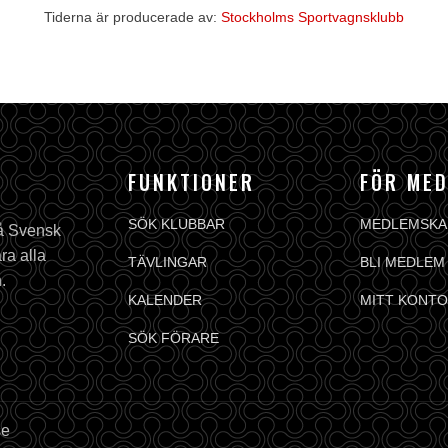
Tiderna är producerade av:
Stockholms Sportvagnsklubb
FUNKTIONER
FÖR ME
SÖK KLUBBAR
MEDLEMSKA
på Svensk
ra alla
TÄVLINGAR
BLI MEDLEM
.
KALENDER
MITT KONTO
SÖK FÖRARE
se