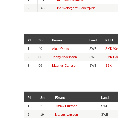
2
43
Bo "Röfärgarn" Söderqvist
Pl
Snr
Förare
Land
Klubb
1
40
Algot Öberg
SWE
SMK Väs
2
66
Jonny Andersson
SWE
BMK Udd
3
56
Magnus Carlsson
SWE
SSK
Pl
Snr
Förare
Land
1
2
Jimmy Eriksson
SWE
2
19
Marcus Larsson
SWE