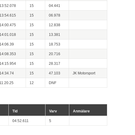
13:52.078
15
04.441
13:54.615
15
06.978
14:00.475
15
12.838
14:01.018
15
13.381
14:06.39
15
18.753
14:08.353
15
20.716
14:15.954
15
28.317
14:34.74
15
47.103
JK Motorsport
11:20.25
12
DNF
Tid
Varv
Anmälare
04:52.611
5