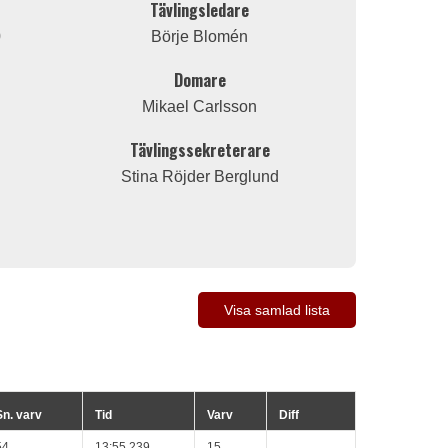
Tävlingsledare
0
Börje Blomén
Domare
Mikael Carlsson
Tävlingssekreterare
Stina Röjder Berglund
Visa samlad lista
Sn. varv
Tid
Varv
Diff
54
13:55.239
15