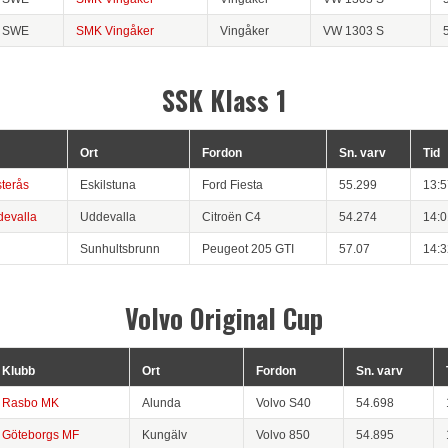
SWE
SMK Vingåker
Vingåker
VW 1303 S
SSK Klass 1
Ort
Fordon
Sn. varv
Tid
terås
Eskilstuna
Ford Fiesta
55.299
13:5
evalla
Uddevalla
Citroën C4
54.274
14:0
Sunhultsbrunn
Peugeot 205 GTI
57.07
14:3
Volvo Original Cup
Klubb
Ort
Fordon
Sn. varv
Rasbo MK
Alunda
Volvo S40
54.698
Göteborgs MF
Kungälv
Volvo 850
54.895