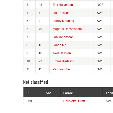
3
48
Erik Halvorsen
NOR
4
7
Ida Ericsson
SWE
5
4
Zandy Meurling
SWE
6
49
Magnus Hasselström
SWE
7
3
Jan Johansson
SWE
8
16
Johan Mo
SWE
9
18
Axel Hellsten
SWE
10
23
Emma Karlsson
SWE
11
11
Per Trönnberg
SWE
Not classified
Pl
Snr
Förare
Land
DNF
13
Christoffer Graff
SWE