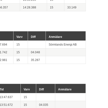
56.357
14:28.388
15
33.149
Varv
Diff
Anmälare
7.694
15
Sörmlands Energi AB
1.742
15
04.048
2.981
15
35.287
Tid
Varv
Diff
Anmälare
13:47.637
15
13:51.672
15
04.035