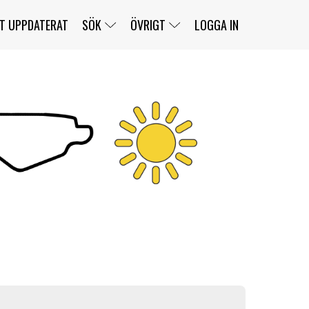
T UPPDATERAT
SÖK
ÖVRIGT
LOGGA IN
SERIER
BANOR
KLASSER
KLUBBAR
FÖRARE
TÄVLINGAR
CUSTOMER PORTAL
NEWSLETTERS UNSUBSCRIBE
SPONSORER
SUPER SALOON
SUPER STAR
GELLERÅSBANAN
LÄNKAR
KOMPLETTERA
PRESS
BENGANS NÖRDSIDA
OM OSS
KONTAKT
WEBBSHOP