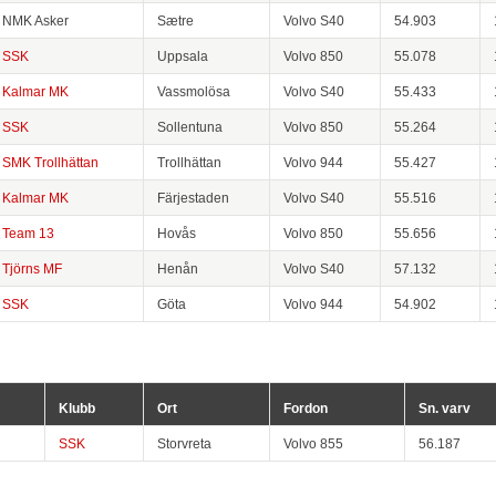
NMK Asker
Sætre
Volvo S40
54.903
SSK
Uppsala
Volvo 850
55.078
Kalmar MK
Vassmolösa
Volvo S40
55.433
SSK
Sollentuna
Volvo 850
55.264
SMK Trollhättan
Trollhättan
Volvo 944
55.427
Kalmar MK
Färjestaden
Volvo S40
55.516
Team 13
Hovås
Volvo 850
55.656
Tjörns MF
Henån
Volvo S40
57.132
SSK
Göta
Volvo 944
54.902
Klubb
Ort
Fordon
Sn. varv
SSK
Storvreta
Volvo 855
56.187