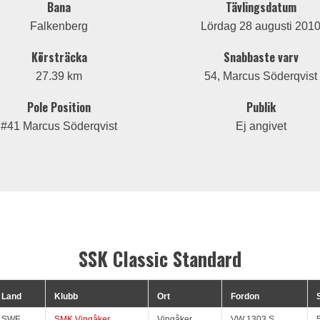
Bana
Tävlingsdatum
Falkenberg
Lördag 28 augusti 201
Körsträcka
Snabbaste varv
27.39 km
54, Marcus Söderqvist
Pole Position
Publik
#41 Marcus Söderqvist
Ej angivet
SSK Classic Standard
Land
Klubb
Ort
Fordon
SWE
SMK Vingåker
Vingåker
VW 1303 S