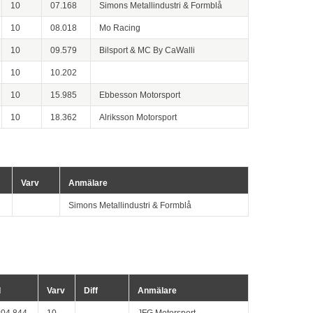
10
07.168
Simons Metallindustri & Formblå
10
08.018
Mo Racing
10
09.579
Bilsport & MC By CaWalli
10
10.202
10
15.985
Ebbesson Motorsport
10
18.362
Alriksson Motorsport
Varv
Anmälare
Simons Metallindustri & Formblå
d
Varv
Diff
Anmälare
:04.844
10
JFG Motorsport