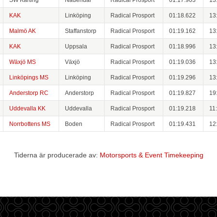
KAK
Linköping
Radical Prosport
01:18.622
13
Malmö AK
Staffanstorp
Radical Prosport
01:19.162
13
KAK
Uppsala
Radical Prosport
01:18.996
13
Wäxjö MS
Växjö
Radical Prosport
01:19.036
13
Linköpings MS
Linköping
Radical Prosport
01:19.296
13
Anderstorp RC
Anderstorp
Radical Prosport
01:19.827
19
Uddevalla KK
Uddevalla
Radical Prosport
01:19.218
11
Norrbottens MS
Boden
Radical Prosport
01:19.431
12
Tiderna är producerade av:
Motorsports & Event Timekeeping