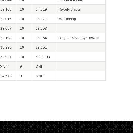
:19.163
10
14.319
RacePromote
:23.015
10
18.171
Mo Racing
:23.097
10
18.253
:23.198
10
18.354
Bilsport & MC By CaWalli
:33.995
10
29.151
:33.937
10
6:29.093
:57.77
9
DNF
:14.573
9
DNF