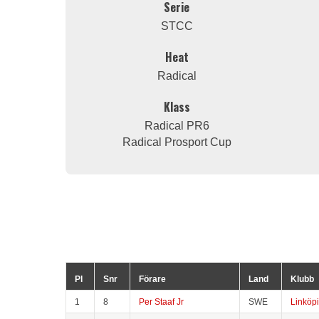
Serie
STCC
Heat
Radical
Klass
Radical PR6
Radical Prosport Cup
Pl
Snr
Förare
Land
Klubb
1
8
Per Staaf Jr
SWE
Linköp