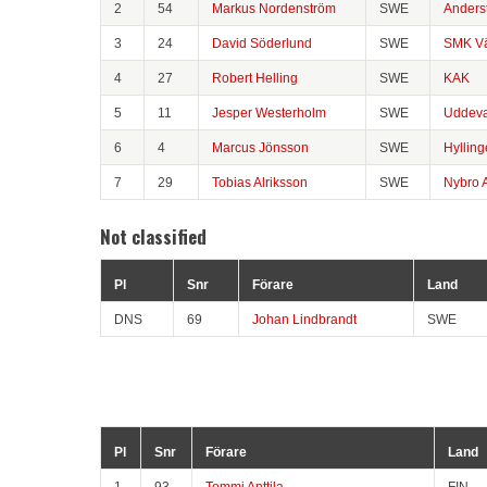
2
54
Markus Nordenström
SWE
Anders
3
24
David Söderlund
SWE
SMK Vä
4
27
Robert Helling
SWE
KAK
5
11
Jesper Westerholm
SWE
Uddeva
6
4
Marcus Jönsson
SWE
Hyllin
7
29
Tobias Alriksson
SWE
Nybro 
Not classified
Pl
Snr
Förare
Land
DNS
69
Johan Lindbrandt
SWE
Pl
Snr
Förare
Land
1
93
Tommi Anttila
FIN