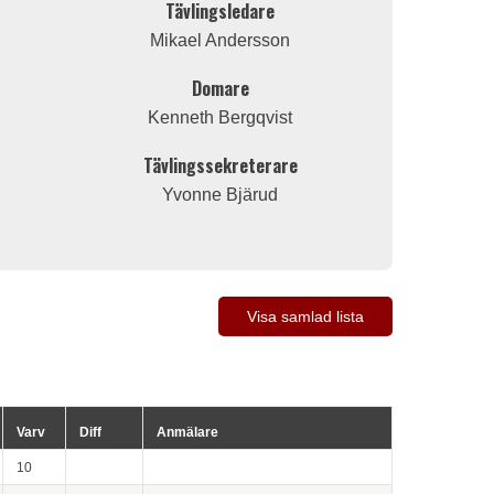
Tävlingsledare
Mikael Andersson
Domare
Kenneth Bergqvist
Tävlingssekreterare
Yvonne Bjärud
Visa samlad lista
Varv
Diff
Anmälare
10