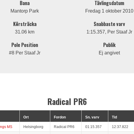
Bana
Tävlingsdatum
Mantorp Park
Fredag 1 oktober 2010
Körsträcka
Snabbaste varv
31.06 km
1:15.357, Per Staaf Jr
Pole Position
Publik
#8 Per Staaf Jr
Ej angivet
Radical PR6
Ort
Fordon
Sn. varv
Tid
ings MS
Helsingborg
Radical PR6
01:15.357
12:37.822