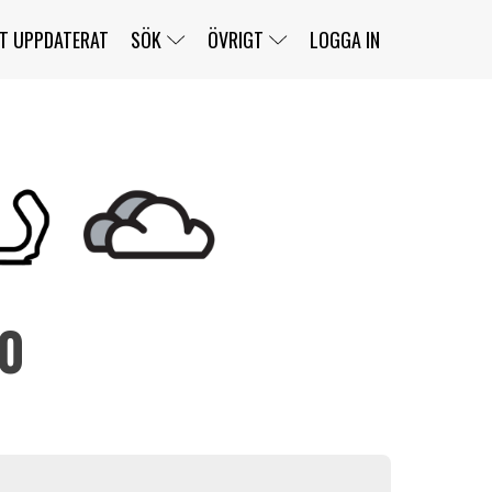
T UPPDATERAT
SÖK
ÖVRIGT
LOGGA IN
SERIER
BANOR
KLASSER
KLUBBAR
FÖRARE
TÄVLINGAR
CUSTOMER PORTAL
NEWSLETTERS UNSUBSCRIBE
SPONSORER
10
SUPER SALOON
SUPER STAR
GELLERÅSBANAN
LÄNKAR
KOMPLETTERA
PRESS
BENGANS NÖRDSIDA
OM OSS
KONTAKT
WEBBSHOP