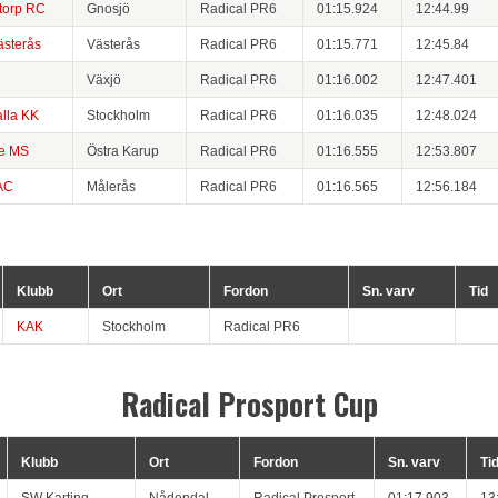
torp RC
Gnosjö
Radical PR6
01:15.924
12:44.99
sterås
Västerås
Radical PR6
01:15.771
12:45.84
Växjö
Radical PR6
01:16.002
12:47.401
lla KK
Stockholm
Radical PR6
01:16.035
12:48.024
ge MS
Östra Karup
Radical PR6
01:16.555
12:53.807
AC
Målerås
Radical PR6
01:16.565
12:56.184
Klubb
Ort
Fordon
Sn. varv
Tid
KAK
Stockholm
Radical PR6
Radical Prosport Cup
Klubb
Ort
Fordon
Sn. varv
Ti
SW Karting
Nådendal
Radical Prosport
01:17.903
13