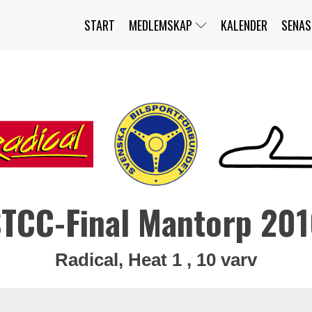
START
MEDLEMSKAP
KALENDER
SENAS
JAG HAR GLÖMT MITT LÖSENORD
MITT KONTO
BLI MEDLEM
TCC-Final Mantorp 20
Radical, Heat 1 , 10 varv