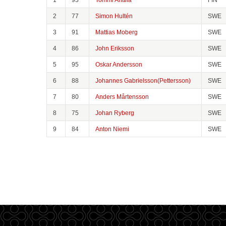
2
77
Simon Hultén
SWE
3
91
Mattias Moberg
SWE
4
86
John Eriksson
SWE
5
95
Oskar Andersson
SWE
6
88
Johannes Gabrielsson(Pettersson)
SWE
7
80
Anders Mårtensson
SWE
8
75
Johan Ryberg
SWE
9
84
Anton Niemi
SWE