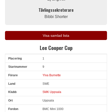
Tävlingssekreterare
Bibbi Shorter
Visa samlad lista
Lee Cooper Cup
1
Pl
Snr
Förare
Land
Klubb
Ort
Fordon
Tid
V
9
Ylva Burnette
SWE
SMK Uppsala
Uppsala
BMC Mini 1000