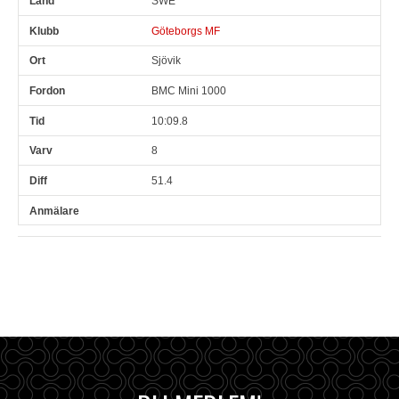
SWE
Göteborgs MF
Sjövik
BMC Mini 1000
10:09.8
8
51.4