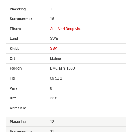
11
16
Ann-Mari Bergqvist
SWE
SSK
Malmö
BMC Mini 1000
09:51.2
8
32.8
12
21