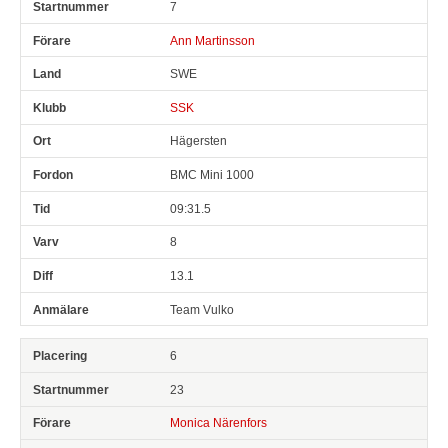
7
Ann Martinsson
SWE
SSK
Hägersten
BMC Mini 1000
09:31.5
8
13.1
Team Vulko
6
23
Monica Närenfors