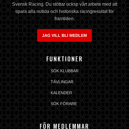
Svensk Racing. Du stöttar ocksp vårt arbete med att
spara alla nutida och historiska racingresultat för
framtiden.
JAG VILL BLI MEDLEM
FUNKTIONER
SÖK KLUBBAR
TÄVLINGAR
KALENDER
SÖK FÖRARE
FÖR MEDLEMMAR