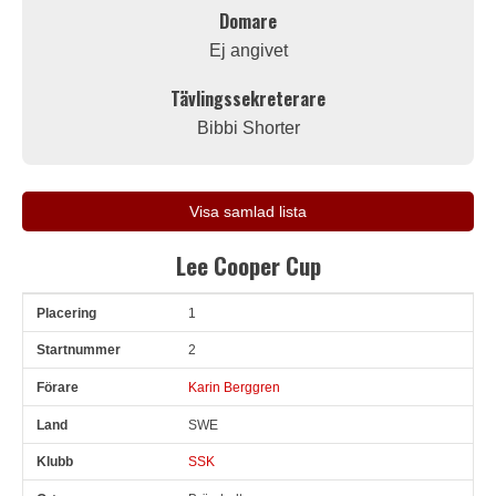
Domare
Ej angivet
Tävlingssekreterare
Bibbi Shorter
Visa samlad lista
Lee Cooper Cup
1
Pl
Snr
Förare
Land
Klubb
Ort
Fordon
Sn. varv
2
Karin Berggren
SWE
SSK