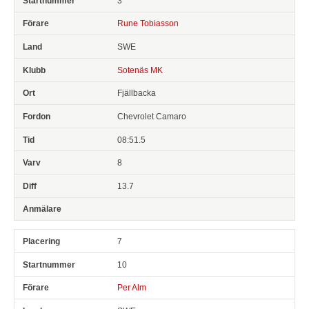
3
Rune Tobiasson
SWE
Sotenäs MK
Fjällbacka
Chevrolet Camaro
08:51.5
8
13.7
7
10
Per Alm