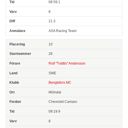
08:59.1
8
21.3
ASA Racing Team
10
28
Rolf "Tvättis" Andersson
SWE
Bengtsfors MC
Mölndal
Chevrolet Camaro
09:19.9
8