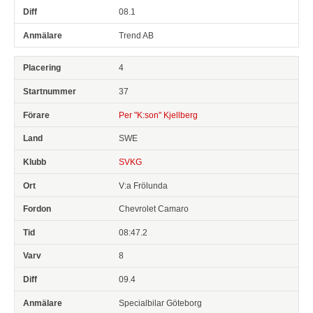
08.1
Trend AB
4
37
Per "K:son" Kjellberg
SWE
SVKG
V:a Frölunda
Chevrolet Camaro
08:47.2
8
09.4
Specialbilar Göteborg