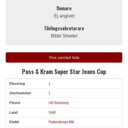
Domare
Ej angivet
Tävlingssekreterare
Bibbi Shorter
Visa samlad lista
Puss & Kram Super Star Jeans Cup
1
Pl
Snr
Förare
Land
Klubb
Ort
Fordon
Tid
V
1
Ulf Granberg
SWE
Falkenbergs MK