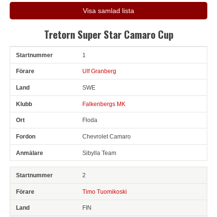
Visa samlad lista
Tretorn Super Star Camaro Cup
1
Snr
Förare
Land
Klubb
Ort
Fordon
Anmälare
Ulf Granberg
SWE
Falkenbergs MK
Floda
Chevrolet Camaro
Sibylla Team
2
Timo Tuomikoski
FIN