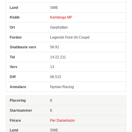
SWE
Karlskoga MF
Garphyttan
Legends Ford-34 Coupé
58.91
14:22.211
13
06.515
Nyman Racing
8
6
Per Danielsson
SWE