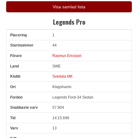
Visa samlad lista
Legends Pro
1
Pl
Snr
Förare
Land
Klubb
Ort
Fordon
Sn. varv
44
Rasmus Ericsson
SWE
Svedala MK
Klagshamn
Legends Ford-34 Sedan
57.904
14:15.696
13