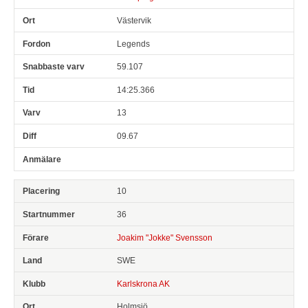
Västervik
Legends
59.107
14:25.366
13
09.67
10
36
Joakim "Jokke" Svensson
SWE
Karlskrona AK
Holmsjö