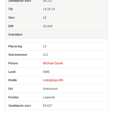
59.211
14:26.14
13
10.444
13
112
Michael Gryvik
SWE
Linköpings MS
Ankarsrum
Legends
59.627