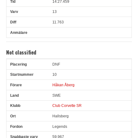
14:27.459
13
11.763
Not classified
DNF
Pl
Snr
Förare
Land
Klubb
Ort
Fordon
Sn. varv
10
Håkan Åberg
SWE
Club Corvette SR
Hallsberg
Legends
59.967