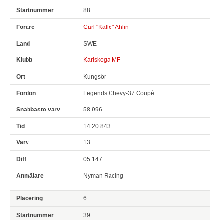
88
Carl "Kalle" Ahlin
SWE
Karlskoga MF
Kungsör
Legends Chevy-37 Coupé
58.996
14:20.843
13
05.147
Nyman Racing
6
39