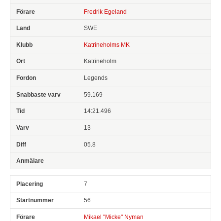
Fredrik Egeland
SWE
Katrineholms MK
Katrineholm
Legends
59.169
14:21.496
13
05.8
7
56
Mikael "Micke" Nyman