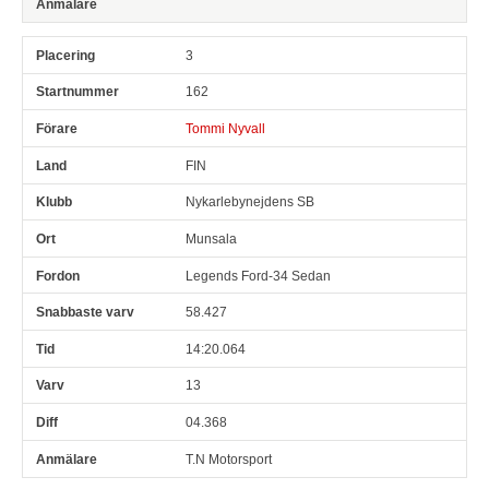
3
162
Tommi Nyvall
FIN
Nykarlebynejdens SB
Munsala
Legends Ford-34 Sedan
58.427
14:20.064
13
04.368
T.N Motorsport