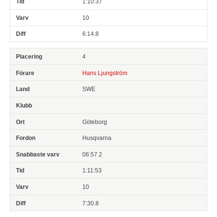
1:10:37
10
6:14.8
4
Hans Ljungström
SWE
Göteborg
Husqvarna
06:57.2
1:11:53
10
7:30.8