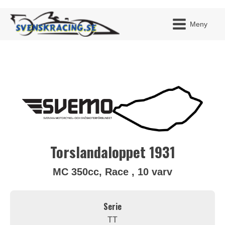
Meny
JAG H
MITT 
BLI ME
Torslandaloppet 1931
MC 350cc, Race , 10 varv
Serie
TT