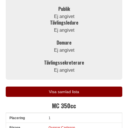
Publik
Ej angivet
Tävlingsledare
Ej angivet
Domare
Ej angivet
Tävlingssekreterare
Ej angivet
Visa samlad lista
MC 350cc
1
Pl
Förare
Land
Klubb
Ort
Fordon
Sn. varv
Tid
Gunnar Carlsson