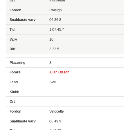
Munkedal
Raleigh
06:36.8
1:07:45.7
10
3:23.5
3
Allan Olsson
SWE
Velocette
06:49.9