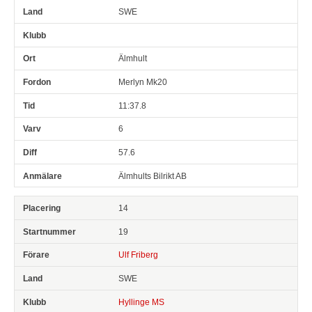
SWE
Älmhult
Merlyn Mk20
11:37.8
6
57.6
Älmhults Bilrikt AB
14
19
Ulf Friberg
SWE
Hyllinge MS