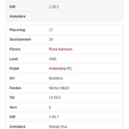
1:26.2
17
34
Rune Karlsson
SWE
Anderstorp RC
Bodafors
Merlyn Mk20
12:26.9
6
1:46.7
Nässjö Hus