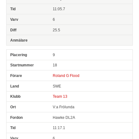
11:05.7
6
25.5
9
18
Roland G Flood
SWE
Team 13
V:a Frölunda
Hawke DL2A
11:17.1
6