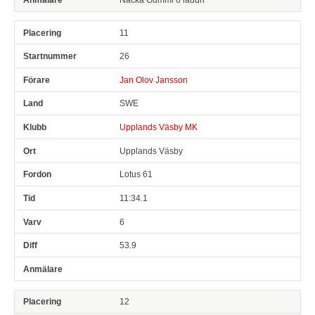
11
26
Jan Olov Jansson
SWE
Upplands Väsby MK
Upplands Väsby
Lotus 61
11:34.1
6
53.9
12