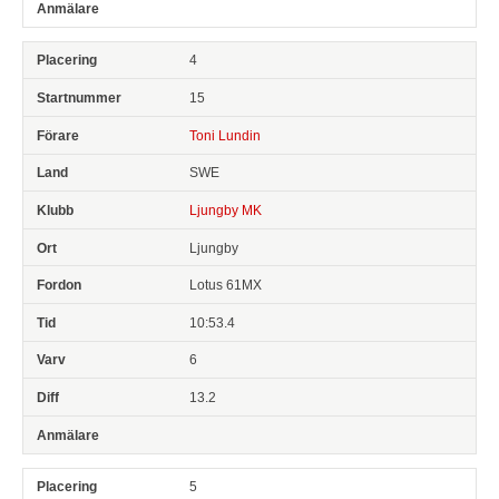
4
15
Toni Lundin
SWE
Ljungby MK
Ljungby
Lotus 61MX
10:53.4
6
13.2
5