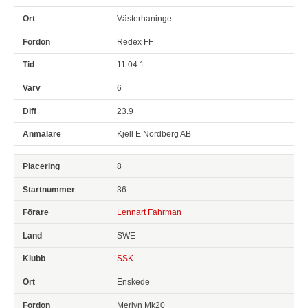
Västerhaninge
Redex FF
11:04.1
6
23.9
Kjell E Nordberg AB
8
36
Lennart Fahrman
SWE
SSK
Enskede
Merlyn Mk20