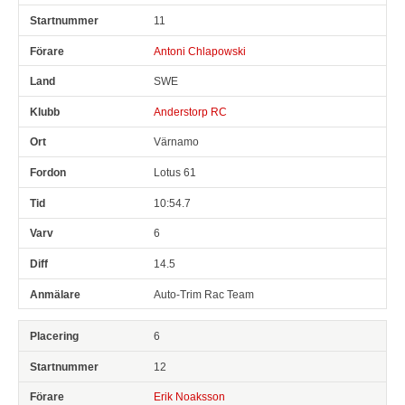
11
Antoni Chlapowski
SWE
Anderstorp RC
Värnamo
Lotus 61
10:54.7
6
14.5
Auto-Trim Rac Team
6
12
Erik Noaksson