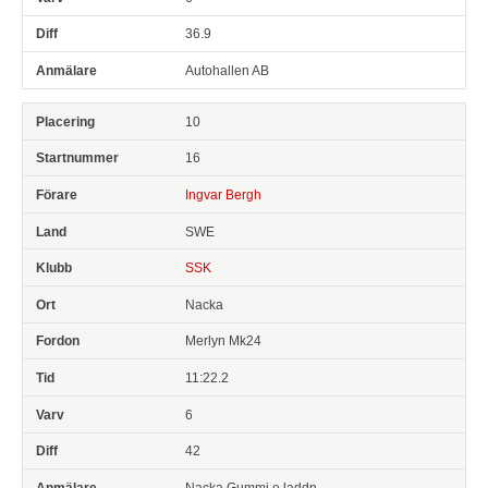
36.9
Autohallen AB
10
16
Ingvar Bergh
SWE
SSK
Nacka
Merlyn Mk24
11:22.2
6
42
Nacka Gummi o laddn