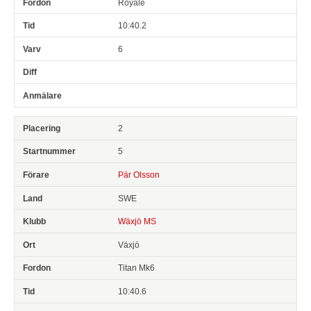
Royale
10:40.2
6
2
5
Pär Olsson
SWE
Wäxjö MS
Växjö
Titan Mk6
10:40.6