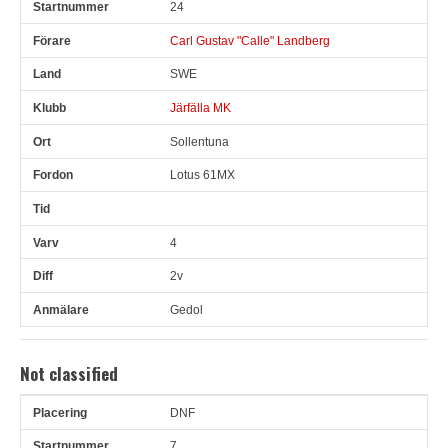
24
Carl Gustav "Calle" Landberg
SWE
Järfälla MK
Sollentuna
Lotus 61MX
4
2v
Gedol
Not classified
DNF
Pl
Snr
Förare
Land
Klubb
Ort
Fordon
Tid
V
7