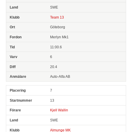
SWE
Team 13
Göteborg
Merlyn Mk1
11:00.6
6
20.4
Auto-Alfa AB
7
13
Kjell Wallin
SWE
Almunge MK