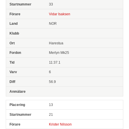
33
Vidar Isaksen
NOR
Harestua
Merlyn Mk25
11:37.1
6
56.9
13
21
Krister Nilsson