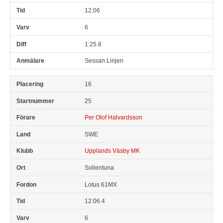
12:06
6
1:25.8
Sessan Linjen
16
25
Per Olof Halvardsson
SWE
Upplands Väsby MK
Sollentuna
Lotus 61MX
12:06.4
6