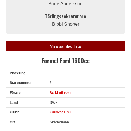
Börje Andersson
Tävlingssekreterare
Bibbi Shorter
Visa samlad lista
Formel Ford 1600cc
1
Pl
Snr
Förare
Land
Klubb
Ort
Fordon
Tid
V
3
Bo Martinsson
SWE
Karlskoga MK
Skärholmen