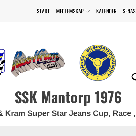
START
MEDLEMSKAP
KALENDER
SENAS
JAG HAR GLÖMT MITT LÖSENORD
MITT KONTO
BLI MEDLEM
SSK Mantorp 1976
 Kram Super Star Jeans Cup, Race ,