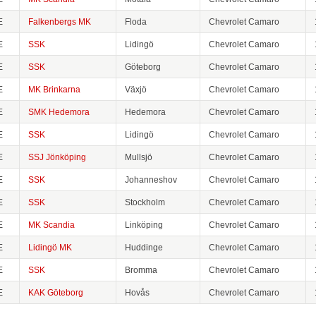
E
Falkenbergs MK
Floda
Chevrolet Camaro
E
SSK
Lidingö
Chevrolet Camaro
E
SSK
Göteborg
Chevrolet Camaro
E
MK Brinkarna
Växjö
Chevrolet Camaro
E
SMK Hedemora
Hedemora
Chevrolet Camaro
E
SSK
Lidingö
Chevrolet Camaro
E
SSJ Jönköping
Mullsjö
Chevrolet Camaro
E
SSK
Johanneshov
Chevrolet Camaro
E
SSK
Stockholm
Chevrolet Camaro
E
MK Scandia
Linköping
Chevrolet Camaro
E
Lidingö MK
Huddinge
Chevrolet Camaro
E
SSK
Bromma
Chevrolet Camaro
E
KAK Göteborg
Hovås
Chevrolet Camaro