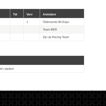
Tid
Varv
Anmälare
1
Östersunds Bil-Expo
Team MER
Zip Up Racing Team
t i starten!