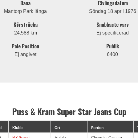
Bana
Tävlingsdatum
Mantorp Park långa
Söndag 18 april 1976
Körsträcka
Snabbaste varv
24.588 km
Ej specificerad
Pole Position
Publik
Ej angivet
6400
Puss & Kram Super Star Jeans Cup
d
Klubb
Ort
Fordon
E
MK Scandia
Motala
Chevrolet Camaro