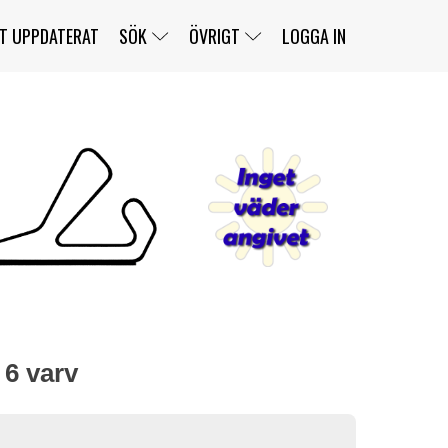
T UPPDATERAT
SÖK
ÖVRIGT
LOGGA IN
SERIER
BANOR
KLASSER
KLUBBAR
FÖRARE
TÄVLINGAR
CUSTOMER PORTAL
NEWSLETTERS UNSUBSCRIBE
SPONSORER
SUPER SALOON
SUPER STAR
GELLERÅSBANAN
LÄNKAR
KOMPLETTERA
PRESS
BENGANS NÖRDSIDA
OM OSS
KONTAKT
WEBBSHOP
 6 varv