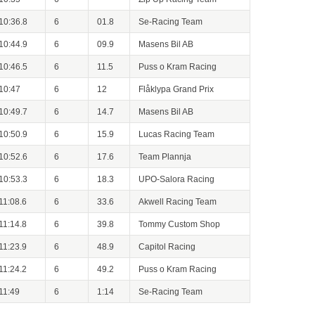
10:36.8
6
01.8
Se-Racing Team
10:44.9
6
09.9
Masens Bil AB
10:46.5
6
11.5
Puss o Kram Racing
10:47
6
12
Flåklypa Grand Prix
10:49.7
6
14.7
Masens Bil AB
10:50.9
6
15.9
Lucas Racing Team
10:52.6
6
17.6
Team Plannja
10:53.3
6
18.3
UPO-Salora Racing
11:08.6
6
33.6
Akwell Racing Team
11:14.8
6
39.8
Tommy Custom Shop
11:23.9
6
48.9
Capitol Racing
11:24.2
6
49.2
Puss o Kram Racing
11:49
6
1:14
Se-Racing Team