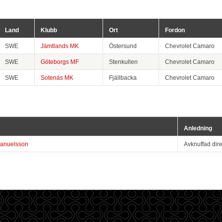
Land
Klubb
Ort
Fordon
SWE
Jämtlands MK
Östersund
Chevrolet Camaro
SWE
Göteborgs MF
Stenkullen
Chevrolet Camaro
SWE
Sotenäs MK
Fjällbacka
Chevrolet Camaro
Anledning
anuelsson
Avknuffad direk