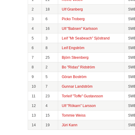
2
18
Ulf Granberg
SW
3
6
Picko Troberg
SW
4
16
Ulf "Babsen" Karlsson
SW
5
3
Leif ”Mr Seabeach” Sjöstrand
SW
6
8
Leif Engström
SW
7
25
Björn Steenberg
SW
8
2
Bo "Ridas" Ridström
SW
9
5
Göran Boström
SW
10
7
Gunnar Landström
SW
11
23
Torleif "Toffe" Gustavsson
SW
12
4
Ulf ”Rökarn” Larsson
SW
13
15
Tommie Weiss
SW
14
19
Jüri Kann
SW