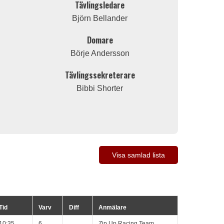
Tävlingsledare
Björn Bellander
Domare
Börje Andersson
Tävlingssekreterare
Bibbi Shorter
Visa samlad lista
Tid
Varv
Diff
Anmälare
10:35
6
Zip Up Racing Team