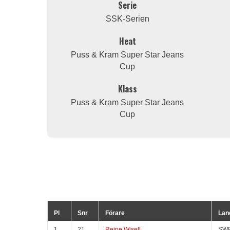
Serie
SSK-Serien
Heat
Puss & Kram Super Star Jeans
Cup
Klass
Puss & Kram Super Star Jeans
Cup
Pl
Snr
Förare
Lan
1
21
Reine Wisell
SW