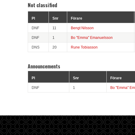
Not classified
Pl
Snr
Förare
DNF
11
Bengt Nilsson
DNF
1
Bo "Emma" Emanuelsson
DNS
20
Rune Tobiasson
Announcements
Pl
Snr
Förare
DNF
1
Bo "Emma" Em