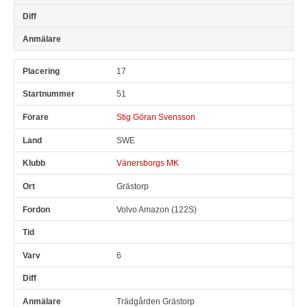
17
51
Stig Göran Svensson
SWE
Vänersborgs MK
Grästorp
Volvo Amazon (122S)
6
Trädgården Grästorp