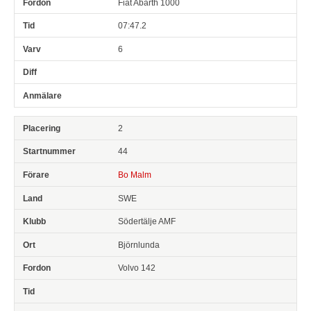
Fiat Abarth 1000
07:47.2
6
2
44
Bo Malm
SWE
Södertälje AMF
Björnlunda
Volvo 142