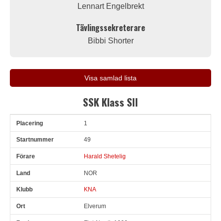
Lennart Engelbrekt
Tävlingssekreterare
Bibbi Shorter
Visa samlad lista
SSK Klass SII
1
Pl
Snr
Förare
Land
Klubb
Ort
Fordon
Tid
V
49
Harald Shetelig
NOR
KNA
Elverum