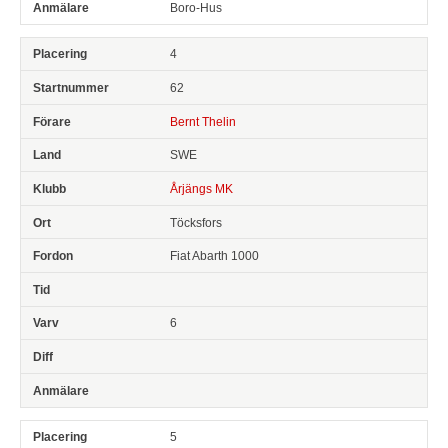
Boro-Hus
4
62
Bernt Thelin
SWE
Årjängs MK
Töcksfors
Fiat Abarth 1000
6
5