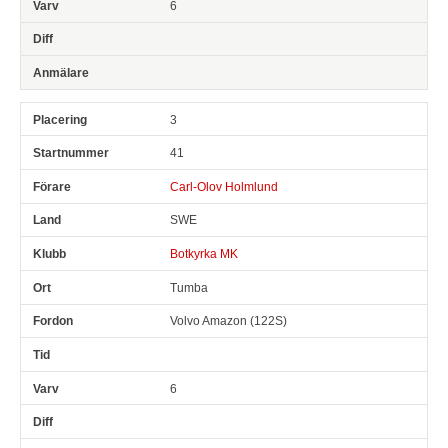
6
3
41
Carl-Olov Holmlund
SWE
Botkyrka MK
Tumba
Volvo Amazon (122S)
6