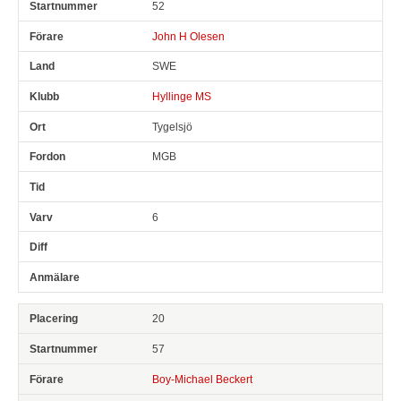
52
John H Olesen
SWE
Hyllinge MS
Tygelsjö
MGB
6
20
57
Boy-Michael Beckert