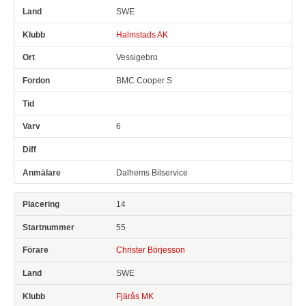
SWE
Halmstads AK
Vessigebro
BMC Cooper S
6
Dalhems Bilservice
14
55
Christer Börjesson
SWE
Fjärås MK