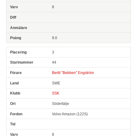
8
9.0
3
44
Bertil "Bebben" Engström
SWE
SSK
Södertälje
Volvo Amazon (122S)
8