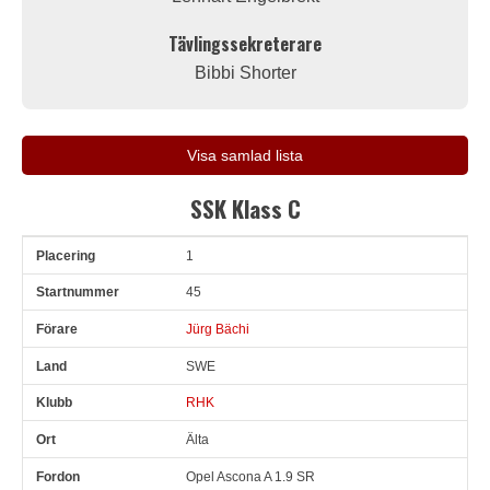
Tävlingssekreterare
Bibbi Shorter
Visa samlad lista
SSK Klass C
1
Pl
Snr
Förare
Land
Klubb
Ort
Fordon
Tid
V
45
Jürg Bächi
SWE
RHK
Älta
Opel Ascona A 1.9 SR