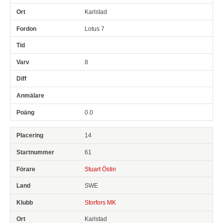
Karlstad
Lotus 7
8
0.0
14
61
Stuart Östin
SWE
Storfors MK
Karlstad