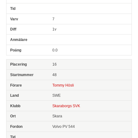
7
1v
0.0
16
48
Tommy Hösli
SWE
Skaraborgs SVK
Skara
Volvo PV 544