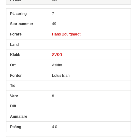
7
49
Hans Bourghardt
SVKG
Askim
Lotus Elan
8
4.0