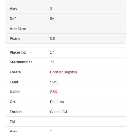
3
5v
0.0
17
73
Christer Bogsten
SWE
SSK
Enhörna
Ginetta G4
1