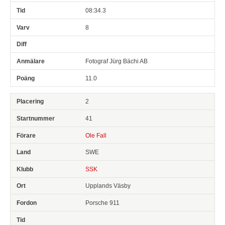
08:34.3
8
Fotograf Jürg Bächi AB
11.0
2
41
Ole Fall
SWE
SSK
Upplands Väsby
Porsche 911