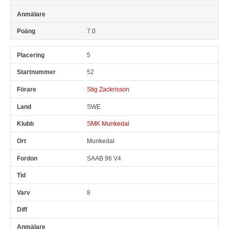
7.0
5
52
Stig Zackrisson
SWE
SMK Munkedal
Munkedal
SAAB 96 V4
8