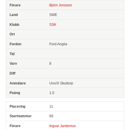
Björn Jonsson
SWE
SSK
Ford Anglia
8
Uno/X Skultorp
1.0
11
66
Ingvar Jardenius