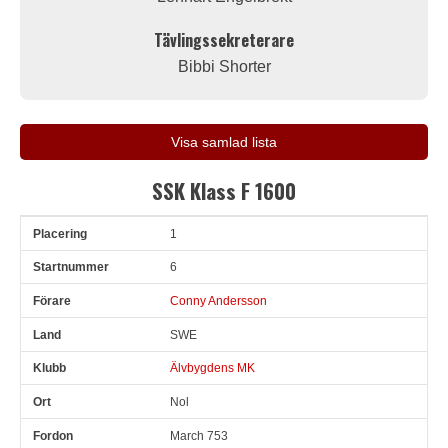
Tävlingssekreterare
Bibbi Shorter
Visa samlad lista
SSK Klass F 1600
1
Pl
Snr
Förare
Land
Klubb
Ort
Fordon
Tid
V
6
Conny Andersson
SWE
Älvbygdens MK
Nol
March 753