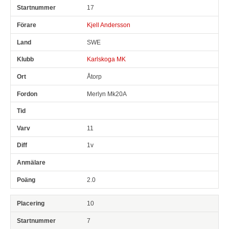
17
Kjell Andersson
SWE
Karlskoga MK
Åtorp
Merlyn Mk20A
11
1v
2.0
10
7