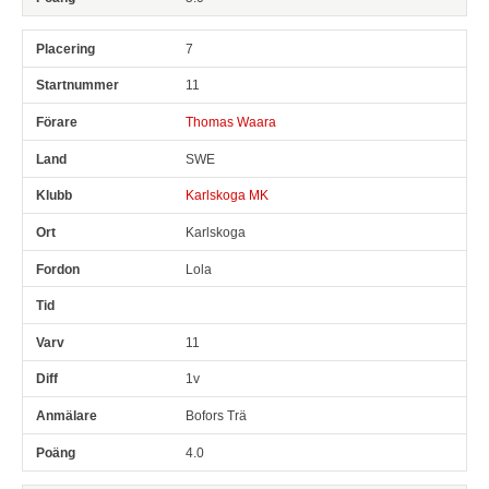
7
11
Thomas Waara
SWE
Karlskoga MK
Karlskoga
Lola
11
1v
Bofors Trä
4.0