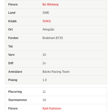
Bo Winberg
SWE
SVKG
Alingsås
Brabham BT35
10
2v
Bäcks Racing Team
1.0
11
16
Kjell Karlsson