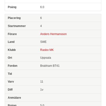
6.0
6
4
Anders Hermansson
SWE
Rasbo MK
Uppsala
Brabham BT41
11
1v
5.0