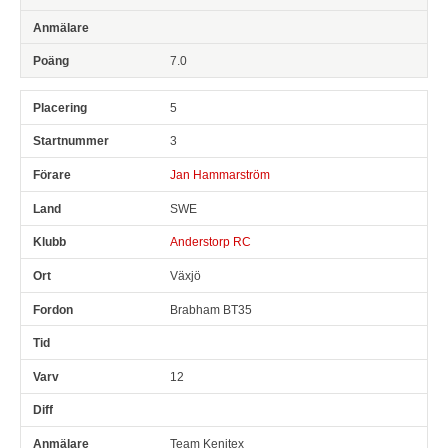
7.0
5
3
Jan Hammarström
SWE
Anderstorp RC
Växjö
Brabham BT35
12
Team Kenitex