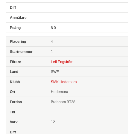
8.0
4
1
Leif Engström
SWE
SMK Hedemora
Hedemora
Brabham BT28
12