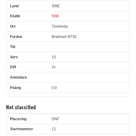
SWE
SSK
Töreboda
Brabham BT35
10
2v
0.0
Not classified
DNF
Pl
Snr
Förare
Land
Klubb
Ort
Fordon
Tid
V
12