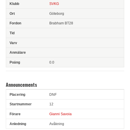
SVKG
Göteborg
Brabham BT28
0.0
Announcements
DNF
Pl
Snr
Förare
Anledning
12
Gianni Savoia
Avåkning