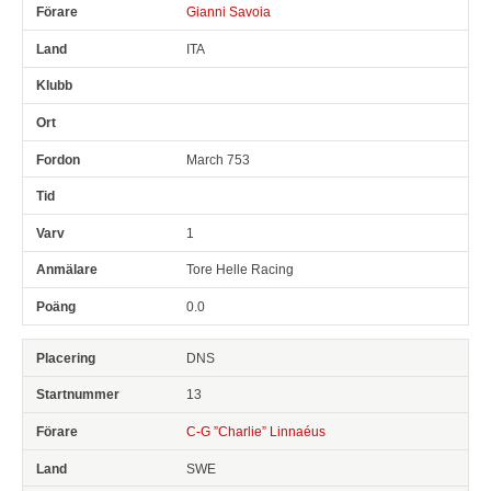
Gianni Savoia
ITA
March 753
1
Tore Helle Racing
0.0
DNS
13
C-G ”Charlie” Linnaéus
SWE