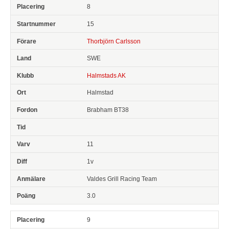
8
15
Thorbjörn Carlsson
SWE
Halmstads AK
Halmstad
Brabham BT38
11
1v
Valdes Grill Racing Team
3.0
9