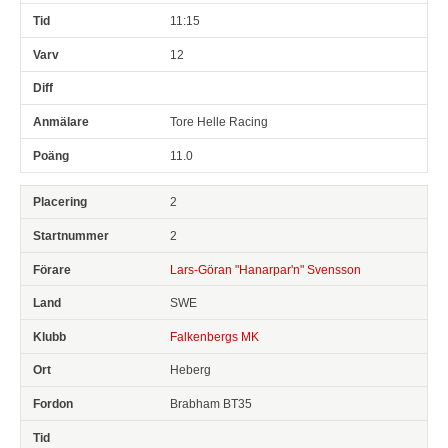
11:15
12
Tore Helle Racing
11.0
2
2
Lars-Göran "Hanarpar'n" Svensson
SWE
Falkenbergs MK
Heberg
Brabham BT35