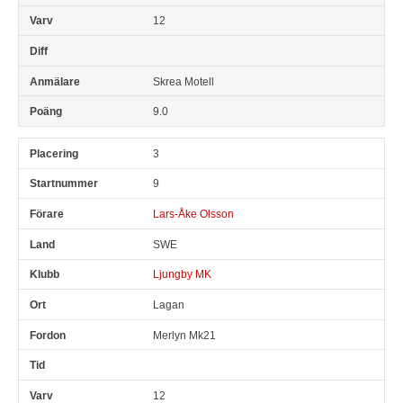
12
Skrea Motell
9.0
3
9
Lars-Åke Olsson
SWE
Ljungby MK
Lagan
Merlyn Mk21
12