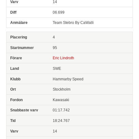
14
06.699
Team Stebro By CaWalli
4
95
Eric Lindroth
SWE
Hammarby Speed
Stockholm
Kawasaki
01:17.742
18:24.767
14