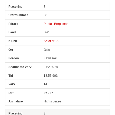
7
88
Pontus Bergsman
SWE
Solør MCK
Oslo
Kawasaki
01:20.078
18:53.903
14
46.716
Highsider.se
8