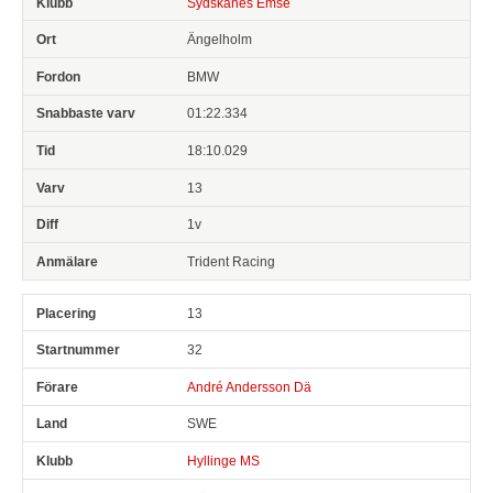
Sydskanes Emse
Ängelholm
BMW
01:22.334
18:10.029
13
1v
Trident Racing
13
32
André Andersson Dä
SWE
Hyllinge MS