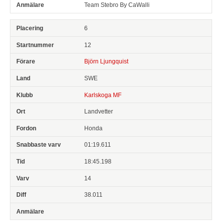
Team Stebro By CaWalli
6
12
Björn Ljungquist
SWE
Karlskoga MF
Landvetter
Honda
01:19.611
18:45.198
14
38.011