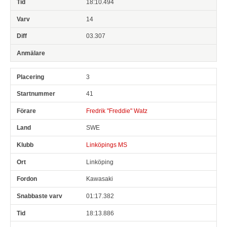
18:10.494
14
03.307
3
41
Fredrik "Freddie" Watz
SWE
Linköpings MS
Linköping
Kawasaki
01:17.382
18:13.886