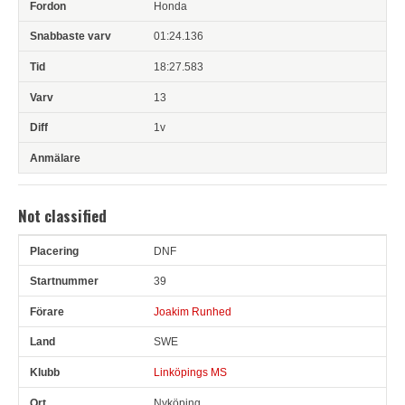
Honda
01:24.136
18:27.583
13
1v
Not classified
DNF
Pl
Snr
Förare
Land
Klubb
Ort
Fordon
Sn. varv
39
Joakim Runhed
SWE
Linköpings MS
Nyköping