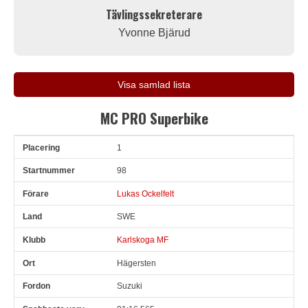
Tävlingssekreterare
Yvonne Bjärud
Visa samlad lista
MC PRO Superbike
1
Pl
Snr
Förare
Land
Klubb
Ort
Fordon
Sn. varv
98
Lukas Ockelfelt
SWE
Karlskoga MF
Hägersten
Suzuki