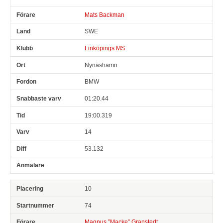
Mats Backman
SWE
Linköpings MS
Nynäshamn
BMW
01:20.44
19:00.319
14
53.132
10
74
Magnus ”Macke” Granstedt