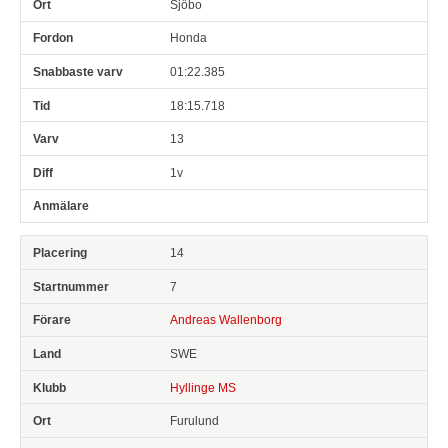
Sjöbo
Honda
01:22.385
18:15.718
13
1v
14
7
Andreas Wallenborg
SWE
Hyllinge MS
Furulund