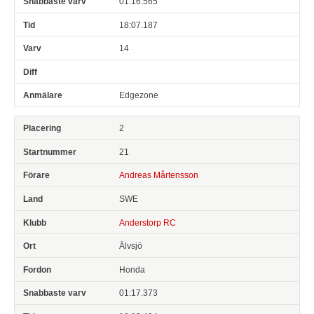
01:16.565
18:07.187
14
Edgezone
2
21
Andreas Mårtensson
SWE
Anderstorp RC
Älvsjö
Honda
01:17.373