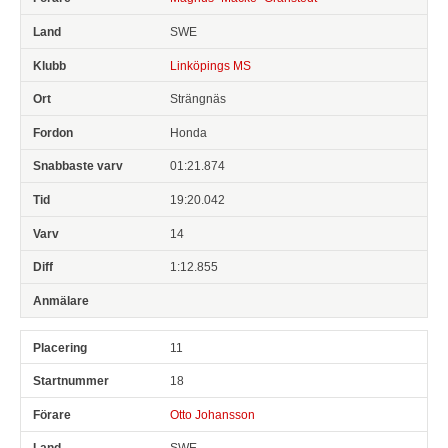
SWE
Linköpings MS
Strängnäs
Honda
01:21.874
19:20.042
14
1:12.855
11
18
Otto Johansson
SWE