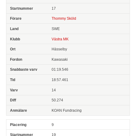
17
Thommy Sköld
SWE
Västra MK
Hässelby
Kawasaki
01:19.546
18:57.461
14
50.274
KOAN Fundracing
9
19