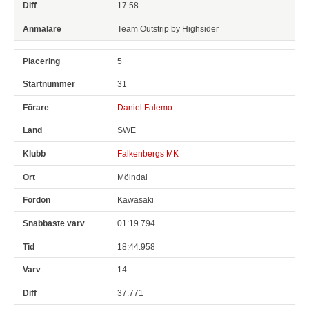
17.58
Team Outstrip by Highsider
5
31
Daniel Falemo
SWE
Falkenbergs MK
Mölndal
Kawasaki
01:19.794
18:44.958
14
37.771