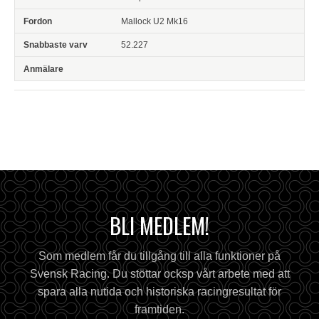
Mallock U2 Mk16
52.227
BLI MEDLEM!
Som medlem får du tillgång till alla funktioner på
Svensk Racing. Du stöttar ocksp vårt arbete med att
spara alla nutida och historiska racingresultat för
framtiden.