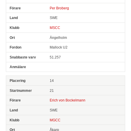
Per Broberg
SWE
MSCC
Ängelholm
Mallock U2
51.257
14
21
Erich von Bockelmann
SWE
MGCC
Åkarp