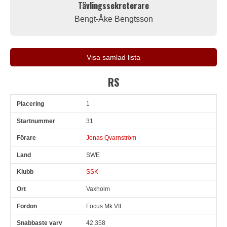
Tävlingssekreterare
Bengt-Åke Bengtsson
Visa samlad lista
RS
1
Pl
Snr
Förare
Land
Klubb
Ort
Fordon
Sn. varv
31
Jonas Qvarnström
SWE
SSK
Vaxholm
Focus Mk VII
42.358