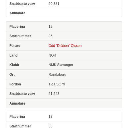
50.381
12
35
Odd "Dråben" Olsson
NOR
NMK Stavanger
Randaberg
Tiga SC79
51.243
13
33