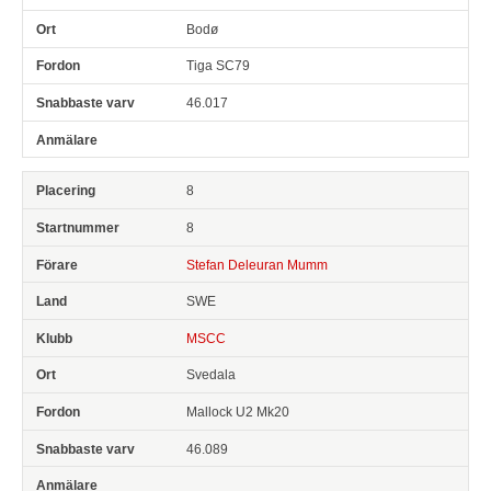
Bodø
Tiga SC79
46.017
8
8
Stefan Deleuran Mumm
SWE
MSCC
Svedala
Mallock U2 Mk20
46.089