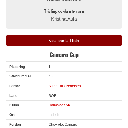
Tävlingssekreterare
Kristina Aula
Visa samlad lista
Camaro Cup
1
Pl
Snr
Förare
Land
Klubb
Ort
Fordon
Sn. varv
43
Alfred Riis-Pedersen
SWE
Halmstads AK
Lidhult
Chevrolet Camaro