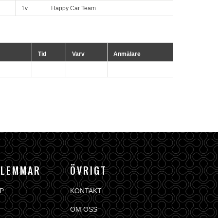
1v
Happy Car Team
Tid
Varv
Anmälare
DLEMMAR
ÖVRIGT
P
KONTAKT
OM OSS