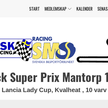
START
MEDLEMSKAP
KALENDER
SENAS
JAG HAR GLÖMT MITT LÖSENORD
MITT KONTO
BLI MEDLEM
ck Super Prix Mantorp 
Lancia Lady Cup, Kvalheat , 10 varv