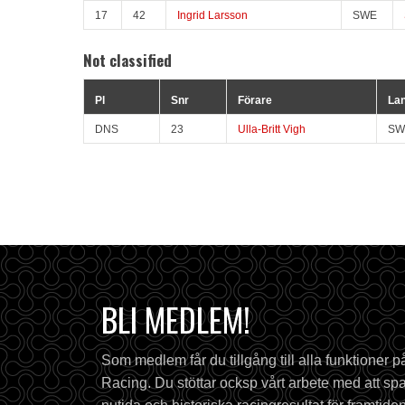
17
42
Ingrid Larsson
SWE
Not classified
Pl
Snr
Förare
La
DNS
23
Ulla-Britt Vigh
SW
BLI MEDLEM!
Som medlem får du tillgång till alla funktioner 
Racing. Du stöttar ocksp vårt arbete med att spa