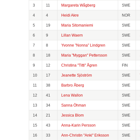
3
11
Margareta Wågberg
SWE
4
4
Heidi Akre
NOR
5
19
Maria Sitomaniemi
SWE
6
9
Lillan Waern
SWE
7
8
Yvonne ”Nonna” Lindgren
SWE
8
18
Maria "Myggan" Pettersson
SWE
9
12
Christina "Titti" Ågren
FIN
10
17
Jeanette Sjöström
SWE
11
38
Barbro Åberg
SWE
12
41
Lena Wallon
SWE
13
34
Sanna Öhman
SWE
14
21
Jessica Blom
SWE
15
43
Anna-Karin Persson
SWE
16
33
Ann-Christin "Anki" Eriksson
SWE