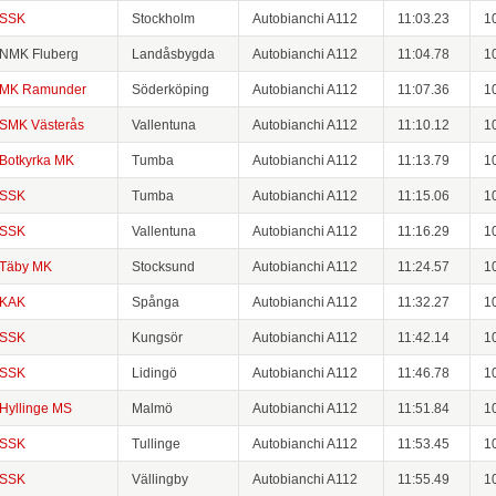
SSK
Stockholm
Autobianchi A112
11:03.23
1
NMK Fluberg
Landåsbygda
Autobianchi A112
11:04.78
1
MK Ramunder
Söderköping
Autobianchi A112
11:07.36
1
SMK Västerås
Vallentuna
Autobianchi A112
11:10.12
1
Botkyrka MK
Tumba
Autobianchi A112
11:13.79
1
SSK
Tumba
Autobianchi A112
11:15.06
1
SSK
Vallentuna
Autobianchi A112
11:16.29
1
Täby MK
Stocksund
Autobianchi A112
11:24.57
1
KAK
Spånga
Autobianchi A112
11:32.27
1
SSK
Kungsör
Autobianchi A112
11:42.14
1
SSK
Lidingö
Autobianchi A112
11:46.78
1
Hyllinge MS
Malmö
Autobianchi A112
11:51.84
1
SSK
Tullinge
Autobianchi A112
11:53.45
1
SSK
Vällingby
Autobianchi A112
11:55.49
1