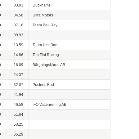
0
03.03
Duckhams
0
04.58
Ultra Motors
0
07.16
Team Bell-Ray
0
09.92
0
13.59
Team Itchi Ban
0
14.86
Top Flat Racing
0
16.09
Bärgningskåren AB
0
24.37
0
32.07
Postens Bud
0
41.94
0
46.58
IFO Vattenrening AB
0
51.64
0
53.25
0
55.29