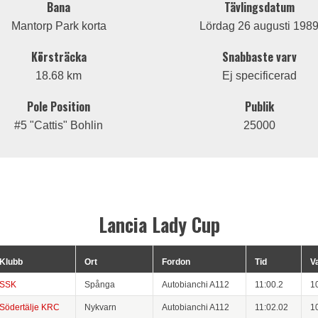
Bana
Tävlingsdatum
Mantorp Park korta
Lördag 26 augusti 198
Körsträcka
Snabbaste varv
18.68 km
Ej specificerad
Pole Position
Publik
#5 "Cattis" Bohlin
25000
Lancia Lady Cup
Klubb
Ort
Fordon
Tid
V
SSK
Spånga
Autobianchi A112
11:00.2
1
Södertälje KRC
Nykvarn
Autobianchi A112
11:02.02
1