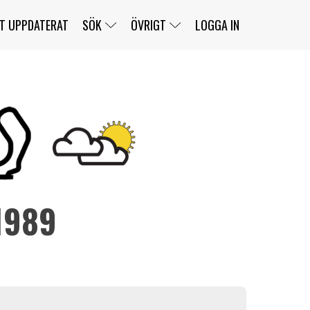
T UPPDATERAT
SÖK
ÖVRIGT
LOGGA IN
SERIER
BANOR
KLASSER
KLUBBAR
FÖRARE
TÄVLINGAR
CUSTOMER PORTAL
NEWSLETTERS UNSUBSCRIBE
SPONSORER
1989
SUPER SALOON
SUPER STAR
GELLERÅSBANAN
LÄNKAR
KOMPLETTERA
PRESS
BENGANS NÖRDSIDA
OM OSS
KONTAKT
WEBBSHOP