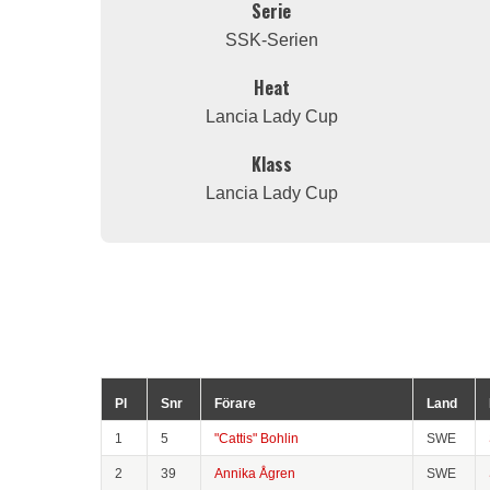
Serie
SSK-Serien
Heat
Lancia Lady Cup
Klass
Lancia Lady Cup
Pl
Snr
Förare
Land
1
5
"Cattis" Bohlin
SWE
2
39
Annika Ågren
SWE