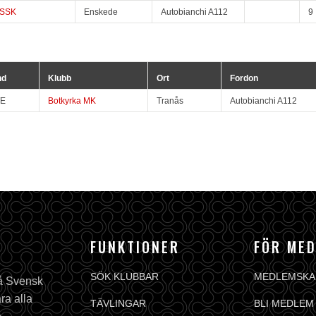
SSK
Enskede
Autobianchi A112
9
nd
Klubb
Ort
Fordon
E
Botkyrka MK
Tranås
Autobianchi A112
FUNKTIONER
FÖR ME
SÖK KLUBBAR
MEDLEMSKA
på Svensk
ra alla
TÄVLINGAR
BLI MEDLEM