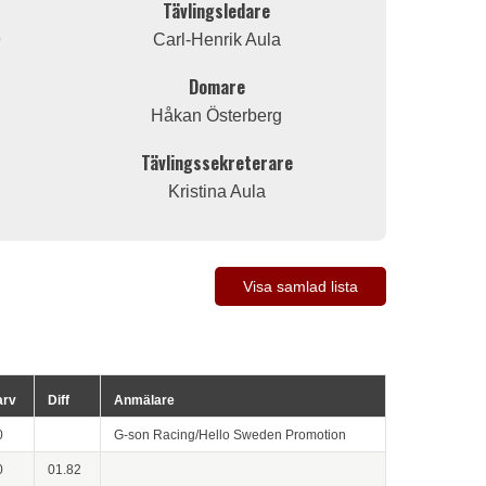
Tävlingsledare
9
Carl-Henrik Aula
Domare
Håkan Österberg
Tävlingssekreterare
Kristina Aula
Visa samlad lista
arv
Diff
Anmälare
0
G-son Racing/Hello Sweden Promotion
0
01.82