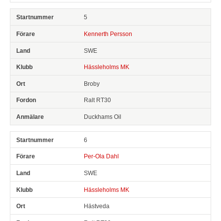
5
Kennerth Persson
SWE
Hässleholms MK
Broby
Ralt RT30
Duckhams Oil
6
Per-Ola Dahl
SWE
Hässleholms MK
Hästveda