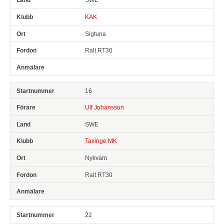
KAK
Sigtuna
Ralt RT30
16
Ulf Johansson
SWE
Taxinge MK
Nykvarn
Ralt RT30
22