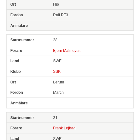
Hjo
Ralt RT3
28
Björn Malmqvist
SWE
SSK
Lerum
March
31
Frank Lejhag
SWE