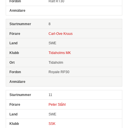
Ralt RT30
8
Carl-Ove Kruus
SWE
Tidaholms MK
Tidaholm
Royale RP30
11
Peter Ståhl
SWE
SSK