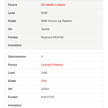
Ole Martin Lindum
NOR
NMK Hurum og Røyken
Saetre
Reynard 863/VW
4
Lennart Pihlqvist
SWE
SSK
Gråbo
Ralt RT30