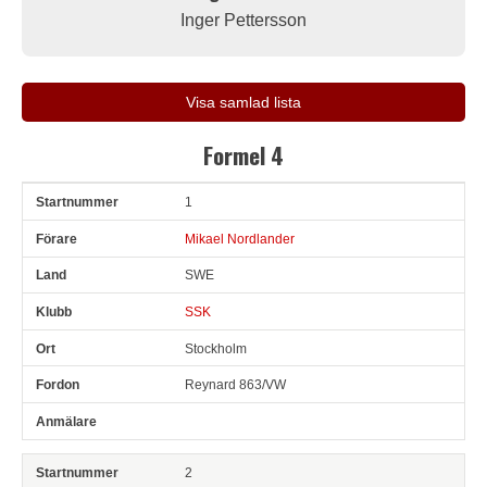
Inger Pettersson
Visa samlad lista
Formel 4
1
Snr
Förare
Land
Klubb
Ort
Fordon
Anmälare
Mikael Nordlander
SWE
SSK
Stockholm
Reynard 863/VW
2