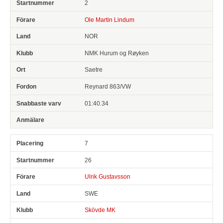
2
Ole Martin Lindum
NOR
NMK Hurum og Røyken
Saetre
Reynard 863/VW
01:40.34
7
26
Ulrik Gustavsson
SWE
Skövde MK