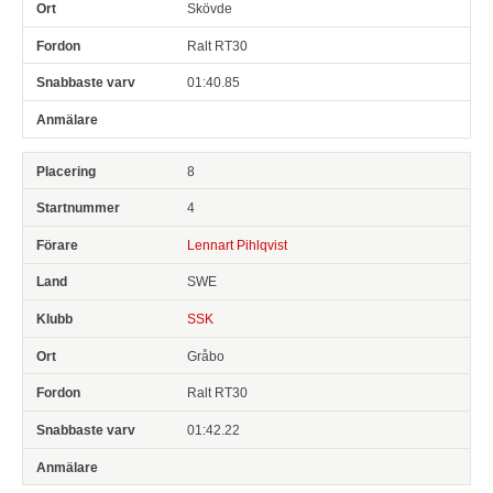
Skövde
Ralt RT30
01:40.85
8
4
Lennart Pihlqvist
SWE
SSK
Gråbo
Ralt RT30
01:42.22