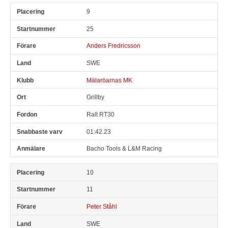
9
25
Anders Fredricsson
SWE
Mälaröarnas MK
Grillby
Ralt RT30
01:42.23
Bacho Tools & L&M Racing
10
11
Peter Ståhl
SWE