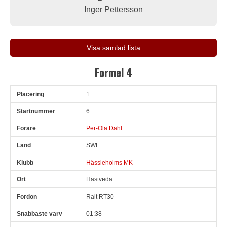
Inger Pettersson
Visa samlad lista
Formel 4
1
Pl
Snr
Förare
Land
Klubb
Ort
Fordon
Sn. varv
6
Per-Ola Dahl
SWE
Hässleholms MK
Hästveda
Ralt RT30
01:38