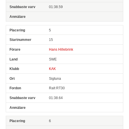
01:38.59
5
15
Hans Hillebrink
SWE
KAK
Sigtuna
Ralt RT30
01:38.64
6