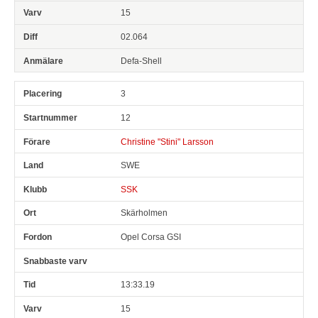
15
02.064
Defa-Shell
3
12
Christine "Stini" Larsson
SWE
SSK
Skärholmen
Opel Corsa GSI
13:33.19
15