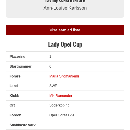
Tävlingssekreterare
Ann-Louise Karlsson
Visa samlad lista
Lady Opel Cup
1
Pl
Snr
Förare
Land
Klubb
Ort
Fordon
Sn. varv
6
Maria Sitomaniemi
SWE
MK Ramunder
Söderköping
Opel Corsa GSI