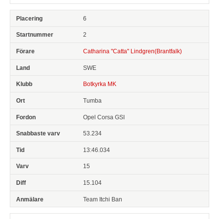
6
2
Catharina "Catta" Lindgren(Brantfalk)
SWE
Botkyrka MK
Tumba
Opel Corsa GSI
53.234
13:46.034
15
15.104
Team Itchi Ban