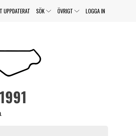
T UPPDATERAT
SÖK
ÖVRIGT
LOGGA IN
SERIER
BANOR
KLASSER
KLUBBAR
FÖRARE
TÄVLINGAR
CUSTOMER PORTAL
NEWSLETTERS UNSUBSCRIBE
SPONSORER
 1991
SUPER SALOON
SUPER STAR
GELLERÅSBANAN
LÄNKAR
KOMPLETTERA
PRESS
BENGANS NÖRDSIDA
OM OSS
KONTAKT
WEBBSHOP
a