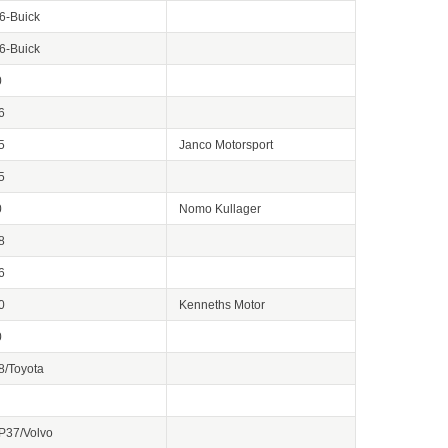
6-Buick
6-Buick
0
6
5
Janco Motorsport
5
0
Nomo Kullager
8
6
0
Kenneths Motor
0
8/Toyota
P37/Volvo