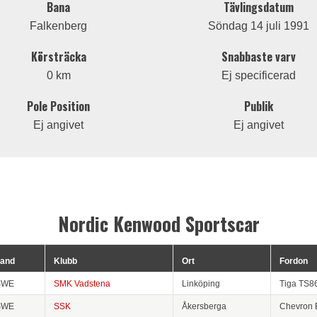
Bana
Tävlingsdatum
Falkenberg
Söndag 14 juli 1991
Körsträcka
Snabbaste varv
0 km
Ej specificerad
Pole Position
Publik
Ej angivet
Ej angivet
Nordic Kenwood Sportscar
and
Klubb
Ort
Fordon
SWE
SMK Vadstena
Linköping
Tiga TS8
SWE
SSK
Åkersberga
Chevron 