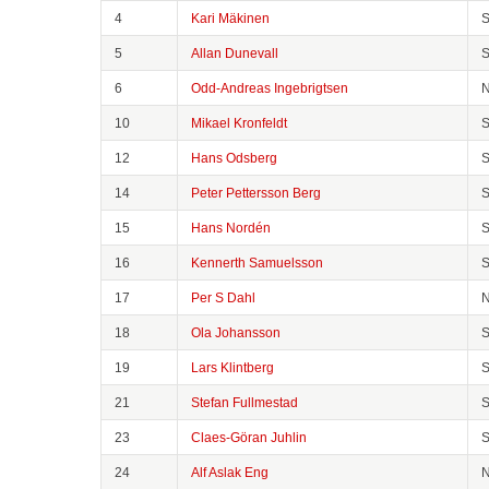
4
Kari Mäkinen
5
Allan Dunevall
6
Odd-Andreas Ingebrigtsen
10
Mikael Kronfeldt
12
Hans Odsberg
14
Peter Pettersson Berg
15
Hans Nordén
16
Kennerth Samuelsson
17
Per S Dahl
18
Ola Johansson
19
Lars Klintberg
21
Stefan Fullmestad
23
Claes-Göran Juhlin
24
Alf Aslak Eng