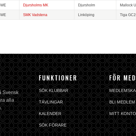
SWE
Djursholms MK
Djursholm
Mallock 
SWE
SMK Vadstena
Linköping
Tiga GC2
FUNKTIONER
FÖR ME
SÖK KLUBBAR
MEDLEMSKA
på Svensk
ra alla
TÄVLINGAR
BLI MEDLEM
.
KALENDER
MITT KONTO
SÖK FÖRARE