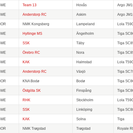
SWE
Team 13
Hovås
Argo JM1
SWE
Anderstorp RC
Askim
Argo JM1
NOR
NMK Kongsberg
Lampeland
Lola T59
SWE
Hyllinge MS
Ängelholm
Tiga SC8
SWE
SSK
Täby
Tiga SC8
SWE
Örebro RC
Nora
Tiga SC8
SWE
KAK
Halmstad
Lola T59
SWE
Anderstorp RC
Växjö
Tiga SC7
NOR
KNA Bodø
Bodø
Tiga SC8
SWE
Östgöta SK
Finspång
Tiga SC8
SWE
RHK
Stockholm
Lola T59
SWE
SSK
Linköping
Tiga SC8
SWE
KAK
Solna
Tiga
NOR
NMK Trøgstad
Trøgstad
Royale R