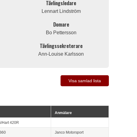
Tävlingsledare
Lennart Lindström
Domare
Bo Pettersson
Tävlingssekreterare
Ann-Louise Karlsson
Visa samlad lista
Anmälare
6/Hart 420R
B60
Janco Motorsport