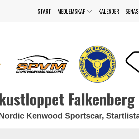
START
MEDLEMSKAP
KALENDER
SENAS
JAG HAR GLÖMT MITT LÖSENORD
MITT KONTO
BLI MEDLEM
kustloppet Falkenberg
Nordic Kenwood Sportscar, Startlist