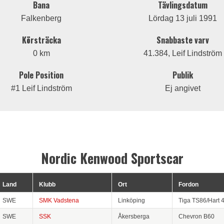
Bana
Tävlingsdatum
Falkenberg
Lördag 13 juli 1991
Körsträcka
Snabbaste varv
0 km
41.384, Leif Lindström
Pole Position
Publik
#1 Leif Lindström
Ej angivet
Nordic Kenwood Sportscar
Land
Klubb
Ort
Fordon
SWE
SMK Vadstena
Linköping
Tiga TS86/Hart 
SWE
SSK
Åkersberga
Chevron B60