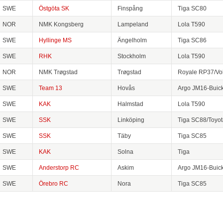
SWE
Östgöta SK
Finspång
Tiga SC80
NOR
NMK Kongsberg
Lampeland
Lola T590
SWE
Hyllinge MS
Ängelholm
Tiga SC86
SWE
RHK
Stockholm
Lola T590
NOR
NMK Trøgstad
Trøgstad
Royale RP37/Vo
SWE
Team 13
Hovås
Argo JM16-Buic
SWE
KAK
Halmstad
Lola T590
SWE
SSK
Linköping
Tiga SC88/Toyot
SWE
SSK
Täby
Tiga SC85
SWE
KAK
Solna
Tiga
SWE
Anderstorp RC
Askim
Argo JM16-Buic
SWE
Örebro RC
Nora
Tiga SC85