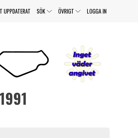
T UPPDATERAT
SÖK
ÖVRIGT
LOGGA IN
SERIER
BANOR
KLASSER
KLUBBAR
FÖRARE
TÄVLINGAR
CUSTOMER PORTAL
NEWSLETTERS UNSUBSCRIBE
SPONSORER
 1991
SUPER SALOON
SUPER STAR
GELLERÅSBANAN
LÄNKAR
KOMPLETTERA
PRESS
BENGANS NÖRDSIDA
OM OSS
KONTAKT
WEBBSHOP