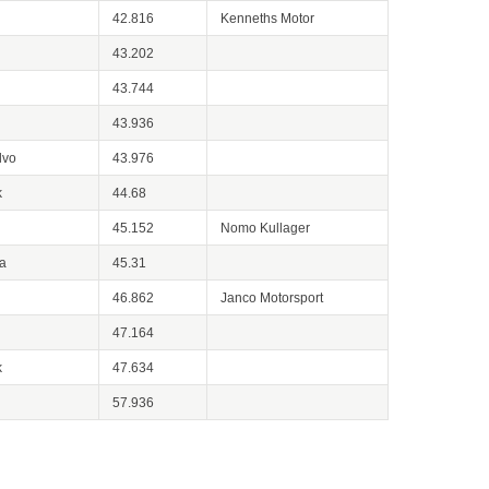
42.816
Kenneths Motor
43.202
43.744
43.936
lvo
43.976
k
44.68
45.152
Nomo Kullager
a
45.31
46.862
Janco Motorsport
47.164
k
47.634
57.936