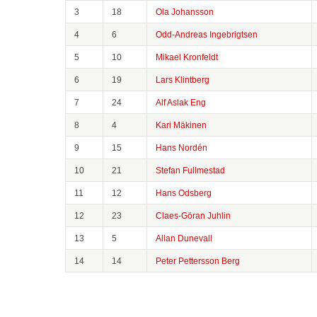
3
18
Ola Johansson
4
6
Odd-Andreas Ingebrigtsen
5
10
Mikael Kronfeldt
6
19
Lars Klintberg
7
24
Alf Aslak Eng
8
4
Kari Mäkinen
9
15
Hans Nordén
10
21
Stefan Fullmestad
11
12
Hans Odsberg
12
23
Claes-Göran Juhlin
13
5
Allan Dunevall
14
14
Peter Pettersson Berg