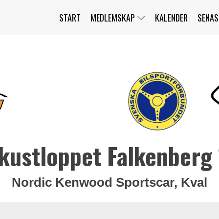
START
MEDLEMSKAP
KALENDER
SENAS
JAG HAR GLÖMT MITT LÖSENORD
MITT KONTO
BLI MEDLEM
kustloppet Falkenberg
Nordic Kenwood Sportscar, Kval