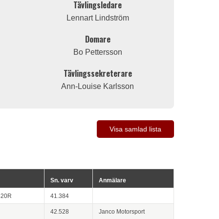
Tävlingsledare
Lennart Lindström
Domare
Bo Pettersson
Tävlingssekreterare
Ann-Louise Karlsson
Visa samlad lista
Sn. varv
Anmälare
420R
41.384
42.528
Janco Motorsport