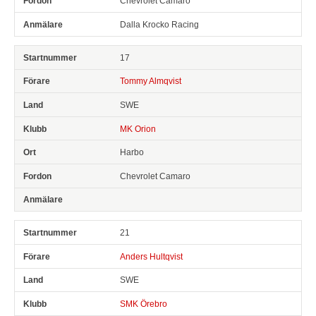
Chevrolet Camaro
Dalla Krocko Racing
17
Tommy Almqvist
SWE
MK Orion
Harbo
Chevrolet Camaro
21
Anders Hultqvist
SWE
SMK Örebro