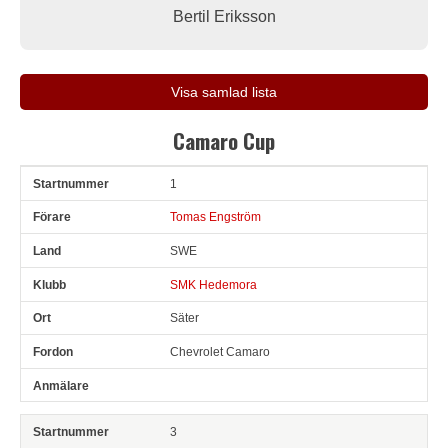
Bertil Eriksson
Visa samlad lista
Camaro Cup
1
Snr
Förare
Land
Klubb
Ort
Fordon
Anmälare
Tomas Engström
SWE
SMK Hedemora
Säter
Chevrolet Camaro
3