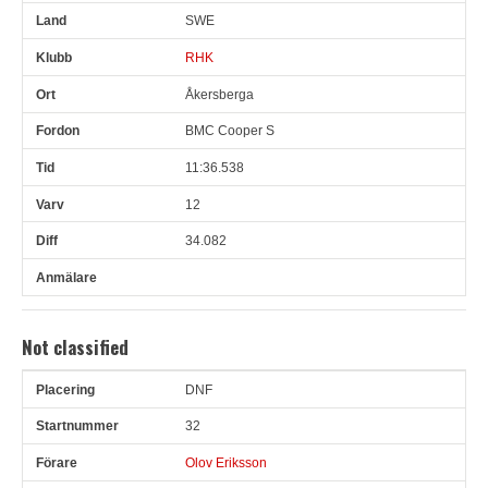
SWE
RHK
Åkersberga
BMC Cooper S
11:36.538
12
34.082
Not classified
DNF
Pl
Snr
Förare
Land
Klubb
Ort
Fordon
Tid
V
32
Olov Eriksson