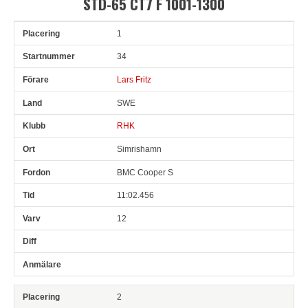
STD-65 CT7 F 1001-1300
1
Pl
Snr
Förare
Land
Klubb
Ort
Fordon
Tid
V
34
Lars Fritz
SWE
RHK
Simrishamn
BMC Cooper S
11:02.456
12
2