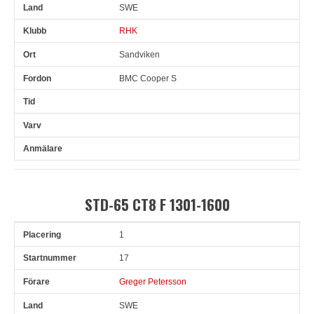
SWE
RHK
Sandviken
BMC Cooper S
STD-65 CT8 F 1301-1600
1
Pl
Snr
Förare
Land
Klubb
Ort
Fordon
Sn. varv
17
Greger Petersson
SWE