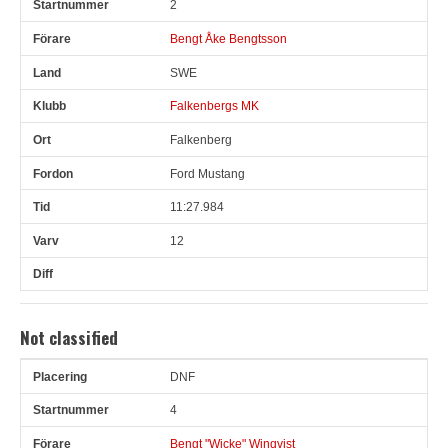
2
Bengt Åke Bengtsson
SWE
Falkenbergs MK
Falkenberg
Ford Mustang
11:27.984
12
Not classified
DNF
Pl
Snr
Förare
Land
Klubb
Ort
Fordon
Tid
V
4
Bengt "Wicke" Winqvist