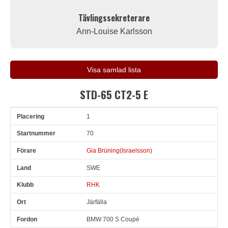
Tävlingssekreterare
Ann-Louise Karlsson
Visa samlad lista
STD-65 CT2-5 E
1
Pl
Snr
Förare
Land
Klubb
Ort
Fordon
Varv
70
Gia Brüning(Israelsson)
SWE
RHK
Järfälla
BMW 700 S Coupé