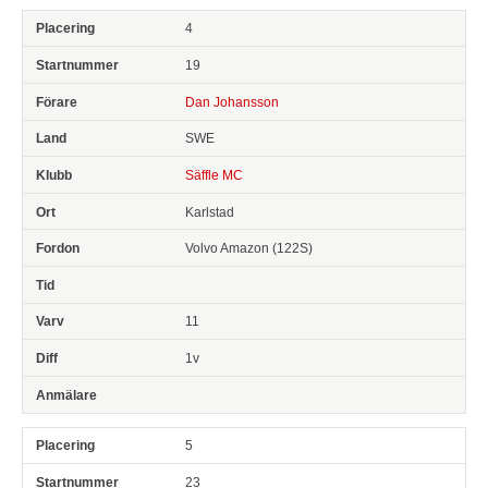
4
19
Dan Johansson
SWE
Säffle MC
Karlstad
Volvo Amazon (122S)
11
1v
5
23