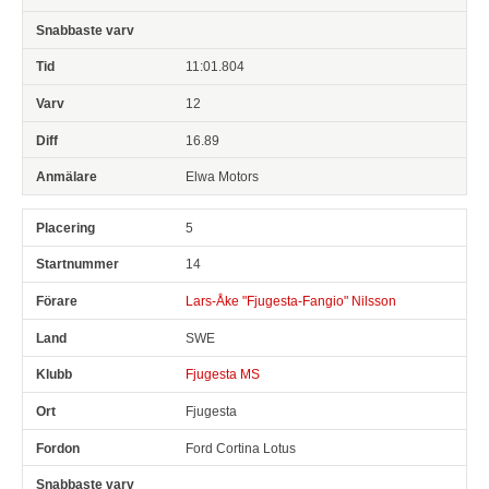
11:01.804
12
16.89
Elwa Motors
5
14
Lars-Åke "Fjugesta-Fangio" Nilsson
SWE
Fjugesta MS
Fjugesta
Ford Cortina Lotus