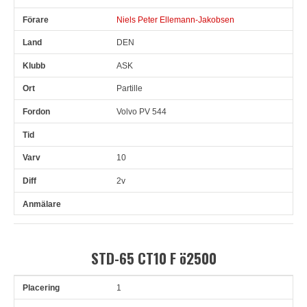
Niels Peter Ellemann-Jakobsen
DEN
ASK
Partille
Volvo PV 544
10
2v
STD-65 CT10 F ö2500
1
Pl
Snr
Förare
Land
Klubb
Ort
Fordon
Tid
V