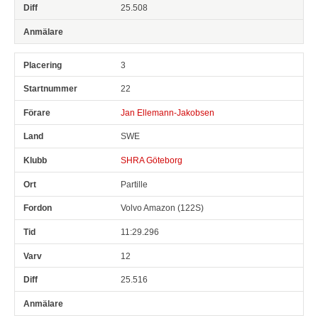
25.508
3
22
Jan Ellemann-Jakobsen
SWE
SHRA Göteborg
Partille
Volvo Amazon (122S)
11:29.296
12
25.516