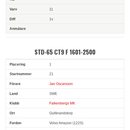
11
1v
STD-65 CT9 F 1601-2500
1
Pl
Snr
Förare
Land
Klubb
Ort
Fordon
Tid
V
21
Jan Oscarsson
SWE
Falkenbergs MK
Gullbrandstorp
Volvo Amazon (122S)