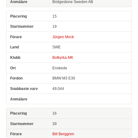
Bridgestone Sweden AB
15
19
Jürgen Mock
SWE
Botkyrka MK
Enskede
BMW M3 E30
49.044
16
39
Bill Berggren