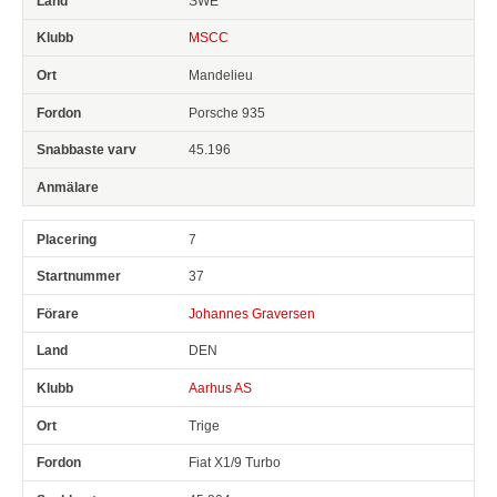
SWE
MSCC
Mandelieu
Porsche 935
45.196
7
37
Johannes Graversen
DEN
Aarhus AS
Trige
Fiat X1/9 Turbo