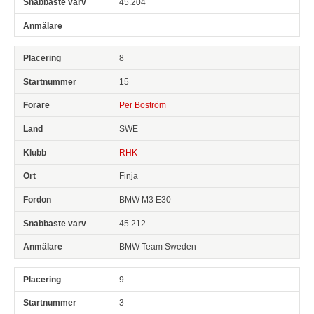
45.204
8
15
Per Boström
SWE
RHK
Finja
BMW M3 E30
45.212
BMW Team Sweden
9
3