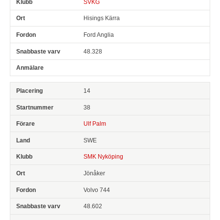
SVKG
Hisings Kärra
Ford Anglia
48.328
14
38
Ulf Palm
SWE
SMK Nyköping
Jönåker
Volvo 744
48.602