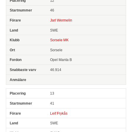
12
46
Jarl Wermelin
SWE
Sorsele MK
Sorsele
Opel Manta B
46.914
13
41
Leif Frykås
SWE