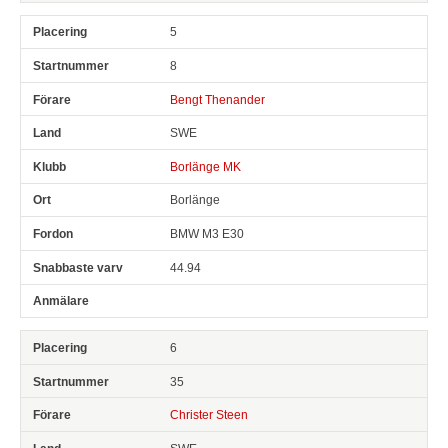
5
8
Bengt Thenander
SWE
Borlänge MK
Borlänge
BMW M3 E30
44.94
6
35
Christer Steen