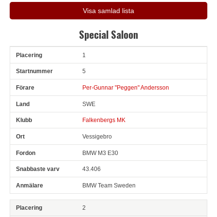
Visa samlad lista
Special Saloon
1
Pl
Snr
Förare
Land
Klubb
Ort
Fordon
Sn. varv
5
Per-Gunnar "Peggen" Andersson
SWE
Falkenbergs MK
Vessigebro
BMW M3 E30
43.406
BMW Team Sweden
2