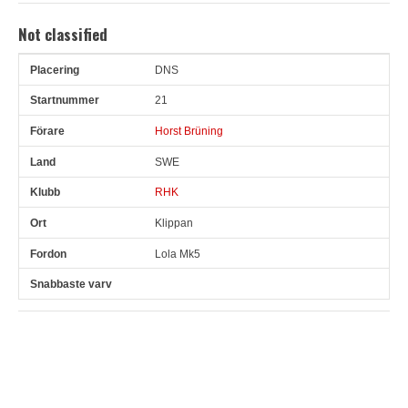
Not classified
DNS
Pl
Snr
Förare
Land
Klubb
Ort
Fordon
Sn. varv
21
Horst Brüning
SWE
RHK
Klippan
Lola Mk5