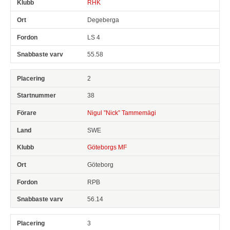
RHK
Degeberga
LS 4
55.58
2
38
Nigul ”Nick” Tammemägi
SWE
Göteborgs MF
Göteborg
RPB
56.14
3