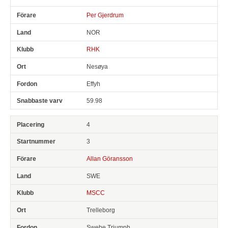
Per Gjerdrum
NOR
RHK
Nesøya
Effyh
59.98
4
3
Allan Göransson
SWE
MSCC
Trelleborg
Swebe Triumph