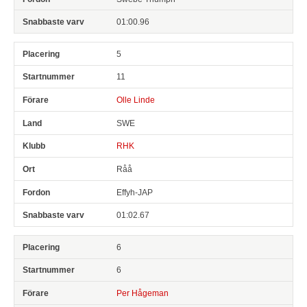
01:00.96
5
11
Olle Linde
SWE
RHK
Råå
Effyh-JAP
01:02.67
6
6
Per Hågeman