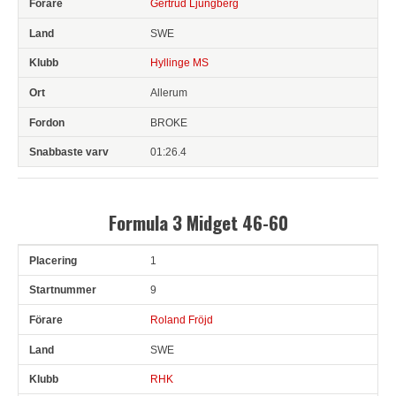
Gertrud Ljungberg
SWE
Hyllinge MS
Allerum
BROKE
01:26.4
Formula 3 Midget 46-60
1
Pl
Snr
Förare
Land
Klubb
Ort
Fordon
Sn. varv
9
Roland Fröjd
SWE
RHK