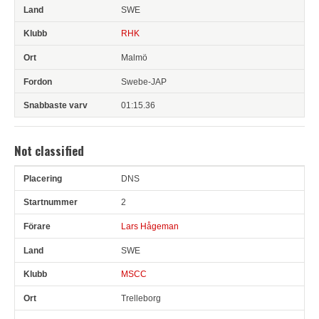
SWE
RHK
Malmö
Swebe-JAP
01:15.36
Not classified
DNS
Pl
Snr
Förare
Land
Klubb
Ort
Fordon
Sn. varv
2
Lars Hågeman
SWE
MSCC
Trelleborg