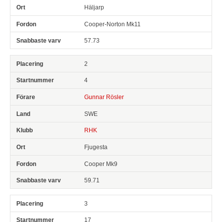
Häljarp
Cooper-Norton Mk11
57.73
2
4
Gunnar Rösler
SWE
RHK
Fjugesta
Cooper Mk9
59.71
3
17