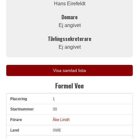
Hans Eirefeldt
Domare
Ej angivet
Tävlingssekreterare
Ej angivet
Visa samlad lista
Formel Vee
1
Pl
Snr
Förare
Land
Klubb
Ort
Fordon
Sn. varv
30
Åke Lindh
SWE