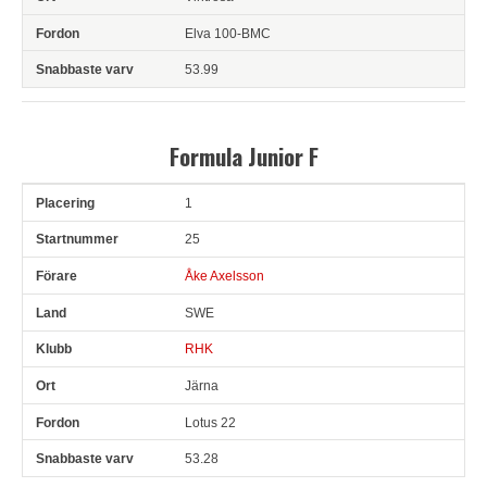
Elva 100-BMC
53.99
Formula Junior F
1
Pl
Snr
Förare
Land
Klubb
Ort
Fordon
Sn. varv
25
Åke Axelsson
SWE
RHK
Järna
Lotus 22
53.28