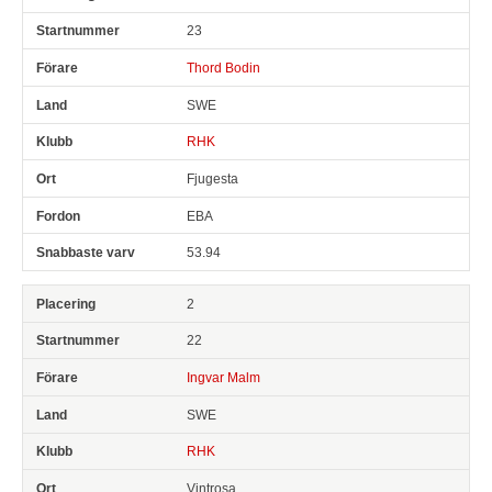
Pl
Snr
Förare
Land
Klubb
Ort
Fordon
Sn. varv
23
Thord Bodin
SWE
RHK
Fjugesta
EBA
53.94
2
22
Ingvar Malm
SWE
RHK
Vintrosa