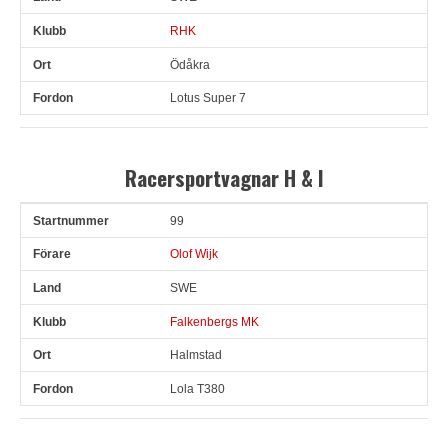
RHK
Ödåkra
Lotus Super 7
Racersportvagnar H & I
99
Snr
Förare
Land
Klubb
Ort
Fordon
Olof Wijk
SWE
Falkenbergs MK
Halmstad
Lola T380