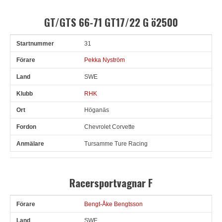
GT/GTS 66-71 GT17/22 G ö2500
31
Snr
Förare
Land
Klubb
Ort
Fordon
Anmälare
Pekka Nyström
SWE
RHK
Höganäs
Chevrolet Corvette
Tursamme Ture Racing
Racersportvagnar F
Bengt-Åke Bengtsson
Förare
Land
Klubb
Ort
Fordon
SWE