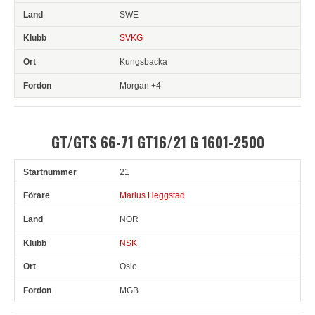
SWE
SVKG
Kungsbacka
Morgan +4
GT/GTS 66-71 GT16/21 G 1601-2500
21
Snr
Förare
Land
Klubb
Ort
Fordon
Marius Heggstad
NOR
NSK
Oslo
MGB