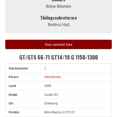
Börje Blomén
Tävlingssekreterare
Bettina Hall
Visa samlad lista
GT/GTS 66-71 GT14/19 G 1150-1300
1
Snr
Förare
Land
Klubb
Ort
Fordon
Anmälare
Olof Ekman
SWE
Austin RC
Göteborg
Mini-Marcos 1275 GT