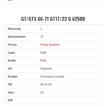
GT/GTS 66-71 GT17/22 G ö2500
1
Pl
Snr
Förare
Land
Klubb
Ort
Fordon
Tid
V
31
Pekka Nyström
SWE
RHK
Höganäs
Chevrolet Corvette
08:19.83
10