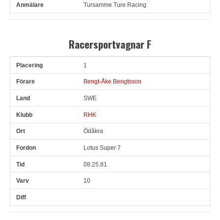
Tursamme Ture Racing
Racersportvagnar F
1
Pl
Förare
Land
Klubb
Ort
Fordon
Tid
Varv
Bengt-Åke Bengtsson
SWE
RHK
Ödåkra
Lotus Super 7
08:25.81
10