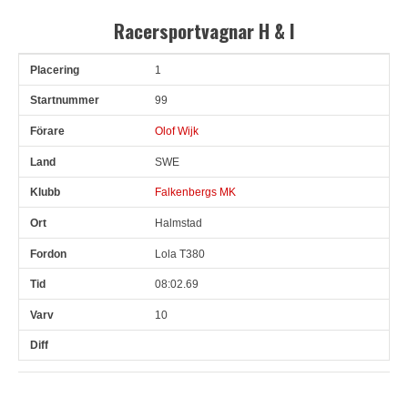
Racersportvagnar H & I
1
Pl
Snr
Förare
Land
Klubb
Ort
Fordon
Tid
V
99
Olof Wijk
SWE
Falkenbergs MK
Halmstad
Lola T380
08:02.69
10