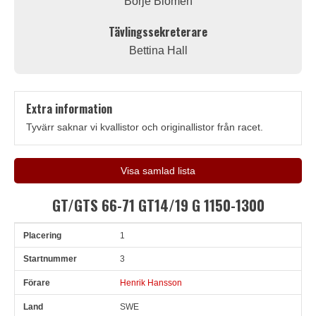
Börje Blomén
Tävlingssekreterare
Bettina Hall
Extra information
Tyvärr saknar vi kvallistor och originallistor från racet.
Visa samlad lista
GT/GTS 66-71 GT14/19 G 1150-1300
1
Pl
Snr
Förare
Land
Klubb
Ort
Fordon
Varv
3
Henrik Hansson
SWE