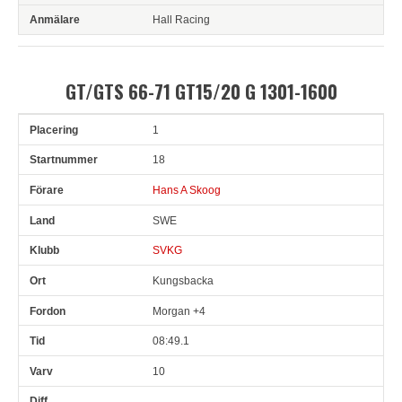
Hall Racing
GT/GTS 66-71 GT15/20 G 1301-1600
1
Pl
Snr
Förare
Land
Klubb
Ort
Fordon
Tid
V
18
Hans A Skoog
SWE
SVKG
Kungsbacka
Morgan +4
08:49.1
10