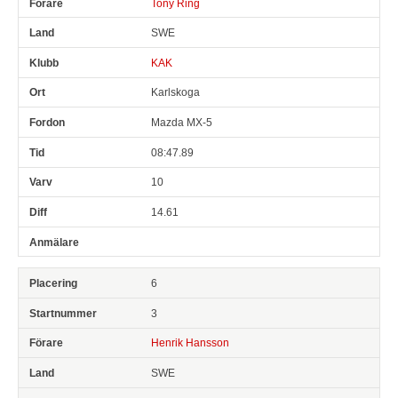
Tony Ring
SWE
KAK
Karlskoga
Mazda MX-5
08:47.89
10
14.61
6
3
Henrik Hansson
SWE