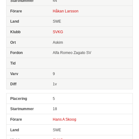
44
Håkan Larsson
SWE
SVKG
Askim
Alfa Romeo Zagato SV
9
1v
5
18
Hans A Skoog
SWE