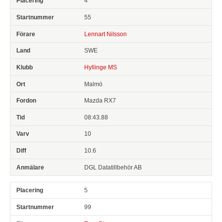
4
55
Lennart Nilsson
SWE
Hyllinge MS
Malmö
Mazda RX7
08:43.88
10
10.6
DGL Datatillbehör AB
5
99