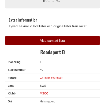
Bettina Hall
Extra information
Tyvärr saknar vi kvallistor och originallistor från racet.
Visa samlad lista
Roadsport B
1
Pl
Snr
Förare
Land
Klubb
Ort
Fordon
Tid
V
40
Christer Svensson
SWE
MSCC
Helsingborg