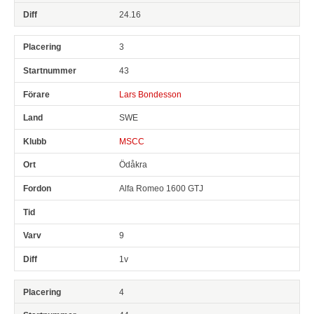
24.16
3
43
Lars Bondesson
SWE
MSCC
Ödåkra
Alfa Romeo 1600 GTJ
9
1v
4