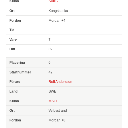
SVKG
Kungsbacka
Morgan +4
7
3v
6
42
Rolf Andersson
SWE
MSCC
Vejbystrand
Morgan +8