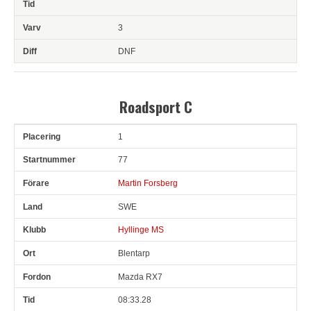
3
DNF
Roadsport C
1
Pl
Snr
Förare
Land
Klubb
Ort
Fordon
Tid
V
77
Martin Forsberg
SWE
Hyllinge MS
Blentarp
Mazda RX7
08:33.28