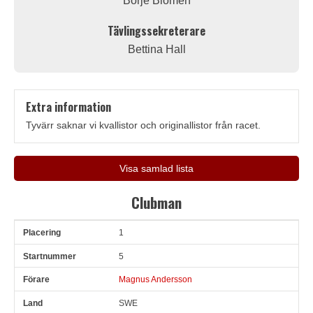
Börje Blomén
Tävlingssekreterare
Bettina Hall
Extra information
Tyvärr saknar vi kvallistor och originallistor från racet.
Visa samlad lista
Clubman
1
Pl
Snr
Förare
Land
Klubb
Ort
Fordon
Tid
V
5
Magnus Andersson
SWE