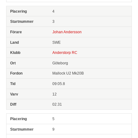
4
3
Johan Andersson
SWE
Anderstorp RC
Göteborg
Mallock U2 Mk20B
09:05.8
12
02.31
5
9