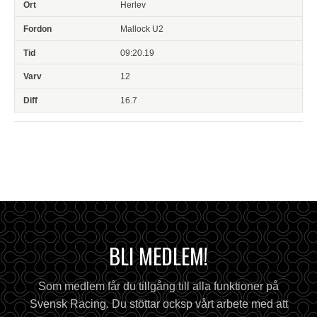
Herlev
Mallock U2
09:20.19
12
16.7
BLI MEDLEM!
Som medlem får du tillgång till alla funktioner på
Svensk Racing. Du stöttar ocksp vårt arbete med att