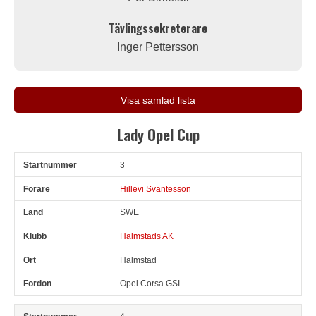
Tävlingssekreterare
Inger Pettersson
Visa samlad lista
Lady Opel Cup
3
Snr
Förare
Land
Klubb
Ort
Fordon
Hillevi Svantesson
SWE
Halmstads AK
Halmstad
Opel Corsa GSI